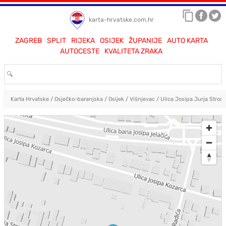
karta-hrvatske.com.hr
ZAGREB
SPLIT
RIJEKA
OSIJEK
ŽUPANIJE
AUTO KARTA
AUTOCESTE
KVALITETA ZRAKA
Karta Hrvatske
/
Osječko-baranjska
/
Osijek
/
Višnjevac
/
Ulica Josipa Jurja Stro