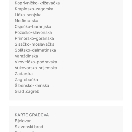
Koprivničko-križevačka
Krapinsko-zagorska
Ličko-senjska
Međimurska
Osječko-baranjska
Požeško-slavonska
Primorsko-goranska
Sisačko-moslavačka
Splitsko-dalmatinska
Varaždinska
Virovitičko-podravska
Vukovarsko-srijemska
Zadarska
Zagrebačka
Šibensko-kninska
Grad Zagreb
KARTE GRADOVA
Bjelovar
Slavonski brod