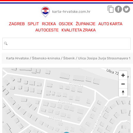
karta-hrvatske.com.hr
ZAGREB
SPLIT
RIJEKA
OSIJEK
ŽUPANIJE
AUTO KARTA
AUTOCESTE
KVALITETA ZRAKA
Karta Hrvatske
/
Šibensko-kninska
/
Šibenik
/
Ulica Josipa Jurja Strossmayera 15