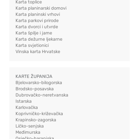
Karta toplice
Karta planinarski domovi
Karta planinski vrhovi
Karta parkovi prirode
Karta dvorci i utvrde
Karta špilje i jame
Karta dežurne ljekarne
Karta svjetionici
Vinska karta Hrvatske
KARTE ŽUPANIJA
Bjelovarsko-bilogorska
Brodsko-posavska
Dubrovačko-neretvanska
Istarska
Karlovačka
Koprivničko-križevačka
Krapinsko-zagorska
Ličko-senjska
Međimurska
Osječko-baranjska