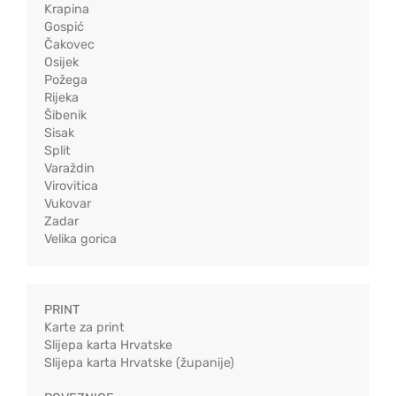
Krapina
Gospić
Čakovec
Osijek
Požega
Rijeka
Šibenik
Sisak
Split
Varaždin
Virovitica
Vukovar
Zadar
Velika gorica
PRINT
Karte za print
Slijepa karta Hrvatske
Slijepa karta Hrvatske (županije)