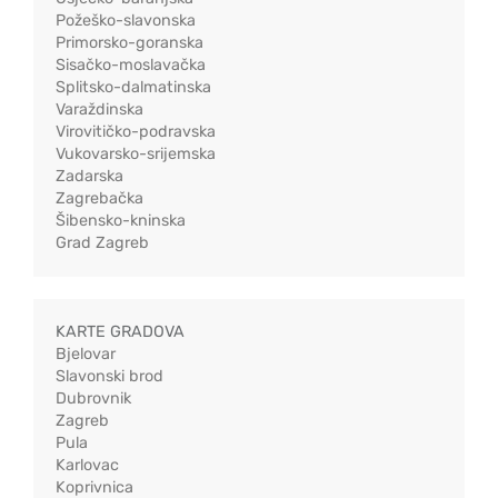
Požeško-slavonska
Primorsko-goranska
Sisačko-moslavačka
Splitsko-dalmatinska
Varaždinska
Virovitičko-podravska
Vukovarsko-srijemska
Zadarska
Zagrebačka
Šibensko-kninska
Grad Zagreb
KARTE GRADOVA
Bjelovar
Slavonski brod
Dubrovnik
Zagreb
Pula
Karlovac
Koprivnica