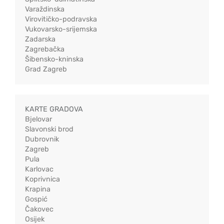
Varaždinska
Virovitičko-podravska
Vukovarsko-srijemska
Zadarska
Zagrebačka
Šibensko-kninska
Grad Zagreb
KARTE GRADOVA
Bjelovar
Slavonski brod
Dubrovnik
Zagreb
Pula
Karlovac
Koprivnica
Krapina
Gospić
Čakovec
Osijek