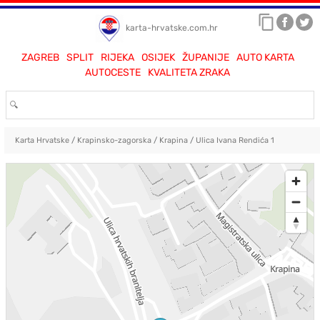
karta-hrvatske.com.hr
ZAGREB
SPLIT
RIJEKA
OSIJEK
ŽUPANIJE
AUTO KARTA
AUTOCESTE
KVALITETA ZRAKA
Karta Hrvatske
/
Krapinsko-zagorska
/
Krapina
/
Ulica Ivana Rendića 1