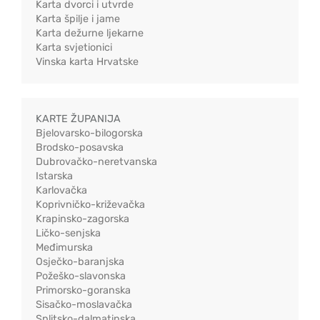
Karta dvorci i utvrde
Karta špilje i jame
Karta dežurne ljekarne
Karta svjetionici
Vinska karta Hrvatske
KARTE ŽUPANIJA
Bjelovarsko-bilogorska
Brodsko-posavska
Dubrovačko-neretvanska
Istarska
Karlovačka
Koprivničko-križevačka
Krapinsko-zagorska
Ličko-senjska
Međimurska
Osječko-baranjska
Požeško-slavonska
Primorsko-goranska
Sisačko-moslavačka
Splitsko-dalmatinska