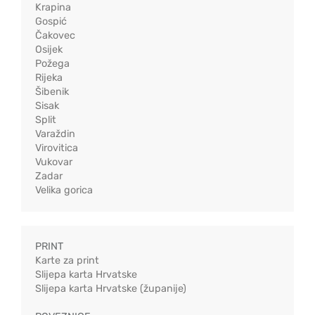
Krapina
Gospić
Čakovec
Osijek
Požega
Rijeka
Šibenik
Sisak
Split
Varaždin
Virovitica
Vukovar
Zadar
Velika gorica
PRINT
Karte za print
Slijepa karta Hrvatske
Slijepa karta Hrvatske (županije)