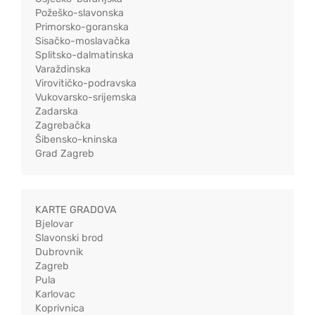
Požeško-slavonska
Primorsko-goranska
Sisačko-moslavačka
Splitsko-dalmatinska
Varaždinska
Virovitičko-podravska
Vukovarsko-srijemska
Zadarska
Zagrebačka
Šibensko-kninska
Grad Zagreb
KARTE GRADOVA
Bjelovar
Slavonski brod
Dubrovnik
Zagreb
Pula
Karlovac
Koprivnica