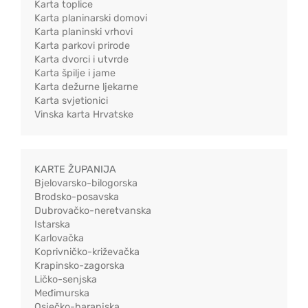
Karta toplice
Karta planinarski domovi
Karta planinski vrhovi
Karta parkovi prirode
Karta dvorci i utvrde
Karta špilje i jame
Karta dežurne ljekarne
Karta svjetionici
Vinska karta Hrvatske
KARTE ŽUPANIJA
Bjelovarsko-bilogorska
Brodsko-posavska
Dubrovačko-neretvanska
Istarska
Karlovačka
Koprivničko-križevačka
Krapinsko-zagorska
Ličko-senjska
Međimurska
Osječko-baranjska