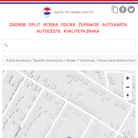
karta-hrvatske.com.hr
ZAGREB
SPLIT
RIJEKA
OSIJEK
ŽUPANIJE
AUTO KARTA
AUTOCESTE
KVALITETA ZRAKA
Karta Hrvatske
/
Osječko-baranjska
/
Osijek
/
Višnjevac
/
Ulica Ivana Gorana Kovač