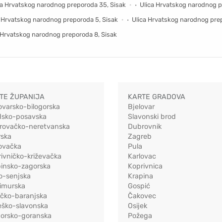
ca Hrvatskog narodnog preporoda 35, Sisak
Ulica Hrvatskog narodnog p
a Hrvatskog narodnog preporoda 5, Sisak
Ulica Hrvatskog narodnog pre
 Hrvatskog narodnog preporoda 8, Sisak
TE ŽUPANIJA
KARTE GRADOVA
ovarsko-bilogorska
Bjelovar
dsko-posavska
Slavonski brod
rovačko-neretvanska
Dubrovnik
rska
Zagreb
ovačka
Pula
ivničko-križevačka
Karlovac
pinsko-zagorska
Koprivnica
o-senjska
Krapina
imurska
Gospić
ečko-baranjska
Čakovec
eško-slavonska
Osijek
morsko-goranska
Požega