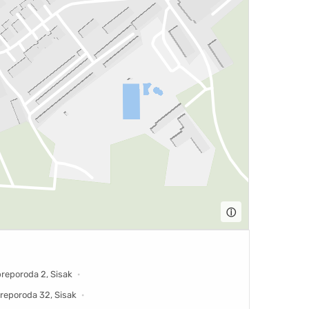
ⓘ
reporoda 2, Sisak
reporoda 32, Sisak