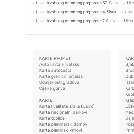
Ulica Hrvatskog narodnog preporoda 33, Sisak
Uli
Ulica Hrvatskog narodnog preporoda 4, Sisak
Ulic
Ulica Hrvatskog narodnog preporoda 7, Sisak
Ulica
KARTE PROMET
KAR
Auto karta Hrvatske
Bjel
Karta autocesta
Bro
Karta granični prijelazi
Dub
Udaljenosti gradova
Ista
Cijene goriva
Karl
Kopr
KARTE
Kra
Karta kvaliteta zraka (Uživo)
Ličk
Karta nacionalni parkovi
Međ
Karta toplice
Osj
Karta planinarski domovi
Pož
Karta planinski vrhovi
Pri