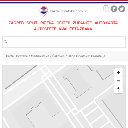
karta-hrvatske.com.hr
ZAGREB
SPLIT
RIJEKA
OSIJEK
ŽUPANIJE
AUTO KARTA
AUTOCESTE
KVALITETA ZRAKA
Karta Hrvatske
/
Međimurska
/
Čakovec
/
Ulica Hrvatskih Branitelja