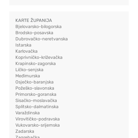
KARTE ŽUPANIJA
Bjelovarsko-bilogorska
Brodsko-posavska
Dubrovačko-neretvanska
Istarska
Karlovačka
Koprivničko-križevačka
Krapinsko-zagorska
Ličko-senjska
Međimurska
Osječko-baranjska
Požeško-slavonska
Primorsko-goranska
Sisačko-moslavačka
Splitsko-dalmatinska
Varaždinska
Virovitičko-podravska
Vukovarsko-srijemska
Zadarska
Zagrebačka