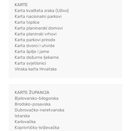
KARTE
Karta kvaliteta zraka (Uživo)
Karta nacionalni parkovi
Karta toplice
Karta planinarski domovi
Karta planinski vrhovi
Karta parkovi prirode
Karta dvorci i utvrde
Karta špilje i jame
Karta dežurne ljekarne
Karta svjetionici
Vinska karta Hrvatske
KARTE ŽUPANIJA
Bjelovarsko-bilogorska
Brodsko-posavska
Dubrovačko-neretvanska
Istarska
Karlovačka
Koprivničko-križevačka