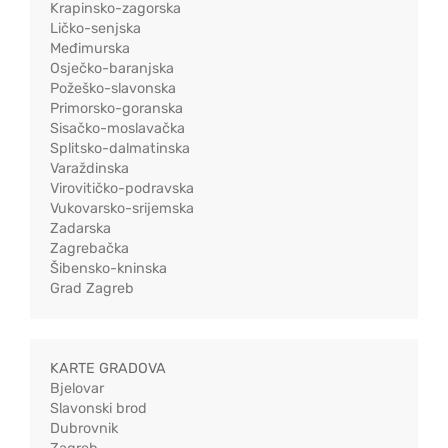
Krapinsko-zagorska
Ličko-senjska
Međimurska
Osječko-baranjska
Požeško-slavonska
Primorsko-goranska
Sisačko-moslavačka
Splitsko-dalmatinska
Varaždinska
Virovitičko-podravska
Vukovarsko-srijemska
Zadarska
Zagrebačka
Šibensko-kninska
Grad Zagreb
KARTE GRADOVA
Bjelovar
Slavonski brod
Dubrovnik