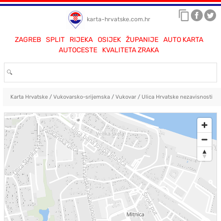
karta-hrvatske.com.hr
ZAGREB
SPLIT
RIJEKA
OSIJEK
ŽUPANIJE
AUTO KARTA
AUTOCESTE
KVALITETA ZRAKA
Karta Hrvatske
/
Vukovarsko-srijemska
/
Vukovar
/
Ulica Hrvatske nezavisnosti