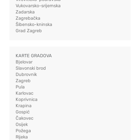
Vukovarsko-srijemska
Zadarska
Zagrebačka
Šibensko-kninska
Grad Zagreb
KARTE GRADOVA
Bjelovar
Slavonski brod
Dubrovnik
Zagreb
Pula
Karlovac
Koprivnica
Krapina
Gospić
Čakovec
Osijek
Požega
Rijeka