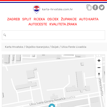
karta-hrvatske.com.hr
ZAGREB
SPLIT
RIJEKA
OSIJEK
ŽUPANIJE
AUTO KARTA
AUTOCESTE
KVALITETA ZRAKA
Karta Hrvatske
/
Osječko-baranjska
/
Osijek
/
Ulica Ferde Livadića