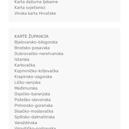
Karta dežurne ljekarne
Karta svjetionici
Vinska karta Hrvatske
KARTE ŽUPANIJA
Bjelovarsko-bilogorska
Brodsko-posavska
Dubrovačko-neretvanska
Istarska
Karlovačka
Koprivničko-križevačka
Krapinsko-zagorska
Ličko-senjska
Međimurska
Osječko-baranjska
Požeško-slavonska
Primorsko-goranska
Sisačko-moslavačka
Splitsko-dalmatinska
Varaždinska
Virovitičko-podravska