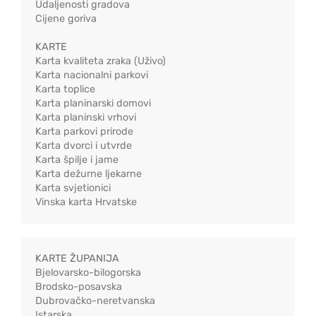
Udaljenosti gradova
Cijene goriva
KARTE
Karta kvaliteta zraka (Uživo)
Karta nacionalni parkovi
Karta toplice
Karta planinarski domovi
Karta planinski vrhovi
Karta parkovi prirode
Karta dvorci i utvrde
Karta špilje i jame
Karta dežurne ljekarne
Karta svjetionici
Vinska karta Hrvatske
KARTE ŽUPANIJA
Bjelovarsko-bilogorska
Brodsko-posavska
Dubrovačko-neretvanska
Istarska