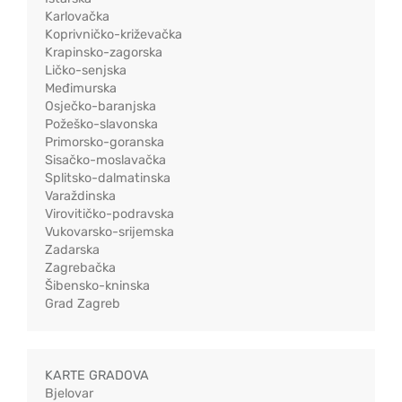
Karlovačka
Koprivničko-križevačka
Krapinsko-zagorska
Ličko-senjska
Međimurska
Osječko-baranjska
Požeško-slavonska
Primorsko-goranska
Sisačko-moslavačka
Splitsko-dalmatinska
Varaždinska
Virovitičko-podravska
Vukovarsko-srijemska
Zadarska
Zagrebačka
Šibensko-kninska
Grad Zagreb
KARTE GRADOVA
Bjelovar