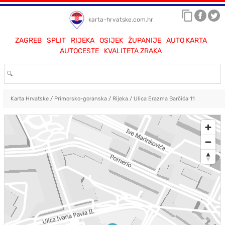
karta-hrvatske.com.hr
ZAGREB
SPLIT
RIJEKA
OSIJEK
ŽUPANIJE
AUTO KARTA
AUTOCESTE
KVALITETA ZRAKA
Karta Hrvatske
/
Primorsko-goranska
/
Rijeka
/
Ulica Erazma Barčića 11