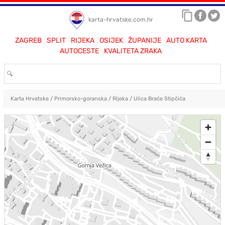
karta-hrvatske.com.hr
ZAGREB
SPLIT
RIJEKA
OSIJEK
ŽUPANIJE
AUTO KARTA
AUTOCESTE
KVALITETA ZRAKA
Karta Hrvatske
/
Primorsko-goranska
/
Rijeka
/
Ulica Braće Stipčića