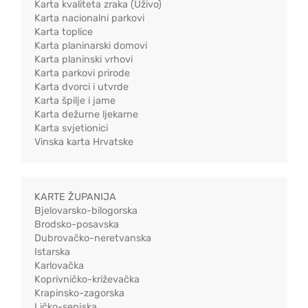
Karta kvaliteta zraka (Uživo)
Karta nacionalni parkovi
Karta toplice
Karta planinarski domovi
Karta planinski vrhovi
Karta parkovi prirode
Karta dvorci i utvrde
Karta špilje i jame
Karta dežurne ljekarne
Karta svjetionici
Vinska karta Hrvatske
KARTE ŽUPANIJA
Bjelovarsko-bilogorska
Brodsko-posavska
Dubrovačko-neretvanska
Istarska
Karlovačka
Koprivničko-križevačka
Krapinsko-zagorska
Ličko-senjska