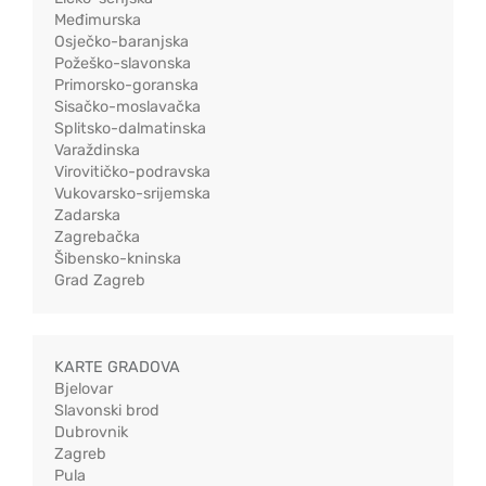
Međimurska
Osječko-baranjska
Požeško-slavonska
Primorsko-goranska
Sisačko-moslavačka
Splitsko-dalmatinska
Varaždinska
Virovitičko-podravska
Vukovarsko-srijemska
Zadarska
Zagrebačka
Šibensko-kninska
Grad Zagreb
KARTE GRADOVA
Bjelovar
Slavonski brod
Dubrovnik
Zagreb
Pula