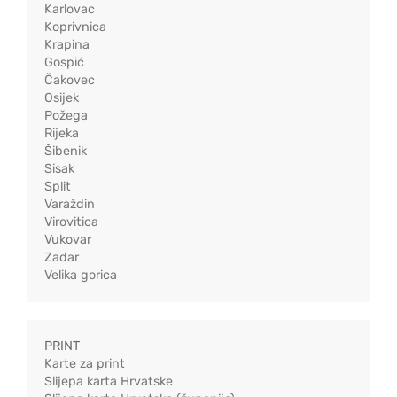
Karlovac
Koprivnica
Krapina
Gospić
Čakovec
Osijek
Požega
Rijeka
Šibenik
Sisak
Split
Varaždin
Virovitica
Vukovar
Zadar
Velika gorica
PRINT
Karte za print
Slijepa karta Hrvatske