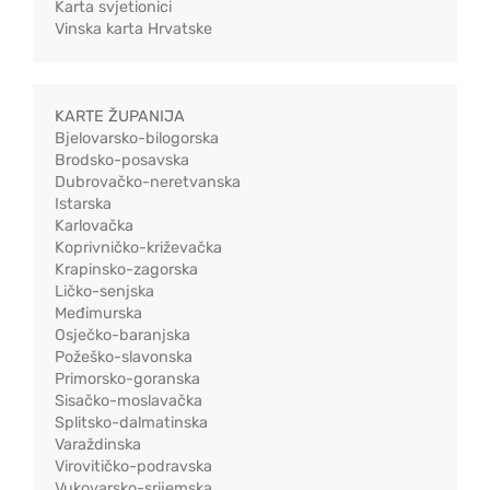
Karta svjetionici
Vinska karta Hrvatske
KARTE ŽUPANIJA
Bjelovarsko-bilogorska
Brodsko-posavska
Dubrovačko-neretvanska
Istarska
Karlovačka
Koprivničko-križevačka
Krapinsko-zagorska
Ličko-senjska
Međimurska
Osječko-baranjska
Požeško-slavonska
Primorsko-goranska
Sisačko-moslavačka
Splitsko-dalmatinska
Varaždinska
Virovitičko-podravska
Vukovarsko-srijemska