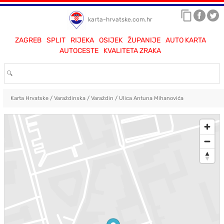
karta-hrvatske.com.hr
ZAGREB
SPLIT
RIJEKA
OSIJEK
ŽUPANIJE
AUTO KARTA
AUTOCESTE
KVALITETA ZRAKA
Karta Hrvatske
/
Varaždinska
/
Varaždin
/
Ulica Antuna Mihanovića