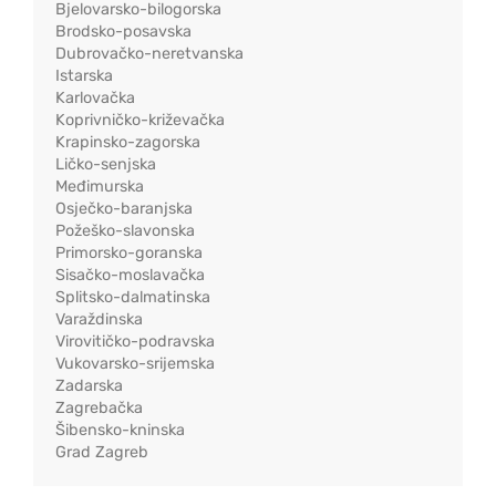
Bjelovarsko-bilogorska
Brodsko-posavska
Dubrovačko-neretvanska
Istarska
Karlovačka
Koprivničko-križevačka
Krapinsko-zagorska
Ličko-senjska
Međimurska
Osječko-baranjska
Požeško-slavonska
Primorsko-goranska
Sisačko-moslavačka
Splitsko-dalmatinska
Varaždinska
Virovitičko-podravska
Vukovarsko-srijemska
Zadarska
Zagrebačka
Šibensko-kninska
Grad Zagreb