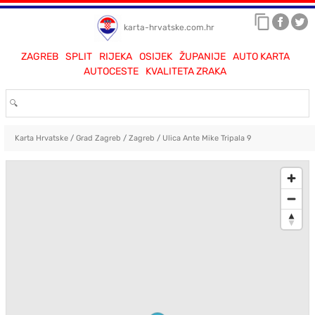
karta-hrvatske.com.hr
ZAGREB
SPLIT
RIJEKA
OSIJEK
ŽUPANIJE
AUTO KARTA
AUTOCESTE
KVALITETA ZRAKA
Karta Hrvatske
/
Grad Zagreb
/
Zagreb
/
Ulica Ante Mike Tripala 9