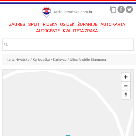
karta-hrvatske.com.hr
ZAGREB
SPLIT
RIJEKA
OSIJEK
ŽUPANIJE
AUTO KARTA
AUTOCESTE
KVALITETA ZRAKA
Karta Hrvatske
/
Karlovačka
/
Karlovac
/
Ulica Andrije Štampara