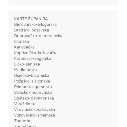
KARTE ŽUPANIJA
Bjelovarsko-bilogorska
Brodsko-posavska
Dubrovačko-neretvanska
Istarska
Karlovačka
Koprivničko-križevačka
Krapinsko-zagorska
Ličko-senjska
Međimurska
Osječko-baranjska
Požeško-slavonska
Primorsko-goranska
Sisačko-moslavačka
Splitsko-dalmatinska
Varaždinska
Virovitičko-podravska
Vukovarsko-srijemska
Zadarska
Zagrebačka