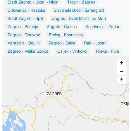
Stadt Zagreb - Ulcinj - Ulqin
Trogir - Zagreb
Crikvenica - Rastoke
Slavonski Brod - Šarengrad
Stadt Zagreb - Split
Zagreb - Sveti Martin na Muri
Zagreb - Petrinja
Zagreb - Čazma
Koprivnica - Zadar
Zagreb - Obrovac
Prelog - Koprivnica
Varaždin - Ogulin
Zagreb - Selce
Rab - Lopar
Zagreb - Velika Gorica
Osijek - Vinkovci
Rijeka - Pula
Šilo - Bakarac
Hrvatska - Litva
Danilo Biranj - Dubravice
Koprivnica - Osijek
Kaštela - Dugopolje
Samobor - Vižinada
Zagreb - Bihać
Vukovar - Tovarnik
Zagreb - Sarajevo
Zagreb - Osijek
Slunj - Cetingrad
Milano - Zagreb
Stadt Zagreb - Našice
Stadt Zagreb - Ulcinj
Zagreb - Venecija