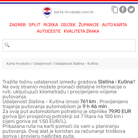
karta-hrvatske.com.hr
ZAGREB
SPLIT
RIJEKA
OSIJEK
ŽUPANIJE
AUTO KARTA
AUTOCESTE
KVALITETA ZRAKA
Karta Hrvatske
/
Udaljenosti
/ Udaljenost Slatina - Kutina
Tražite točnu udaljenost između gradova
Slatina
i
Kutina
?
Na ovoj stranici možete pronaći detaljne informacije o
ruti, uključujući kilometražu i procijenjeno vrijeme
putovanja.
Udaljenost Slatina - Kutina iznosi
761 km
. Procijenjeno
trajanje putovanja automobilom je
9 h 46 min
.
Za ovaj put automobilom potrebno je otprilike
79,90 EUR
goriva (pri prosječnoj potrošnji od 7 litara na 100 km i
cijeni goriva od 1.50 EUR/L).
Prikazana ruta na karti pomoći će vam u planiranju
putovanja. Ovaj alat je koristan za računanje troškova
goriva i provjeru najbržeg puta.