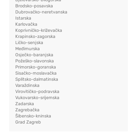
Brodsko-posavska
Dubrovačko-neretvanska
Istarska
Karlovačka
Koprivničko-križevačka
Krapinsko-zagorska
Ličko-senjska
Međimurska
Osječko-baranjska
Požeško-slavonska
Primorsko-goranska
Sisačko-moslavačka
Splitsko-dalmatinska
Varaždinska
Virovitičko-podravska
Vukovarsko-srijemska
Zadarska
Zagrebačka
Šibensko-kninska
Grad Zagreb