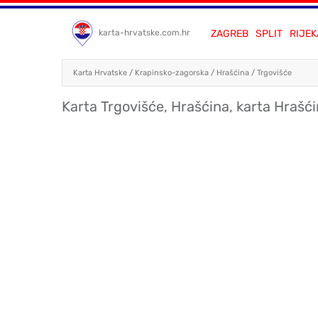
ZAGREB
SPLIT
RIJEK
karta-hrvatske.com.hr
Karta Hrvatske
/
Krapinsko-zagorska
/
Hrašćina
/
Trgovišće
Karta Trgovišće, Hrašćina, karta Hrašć