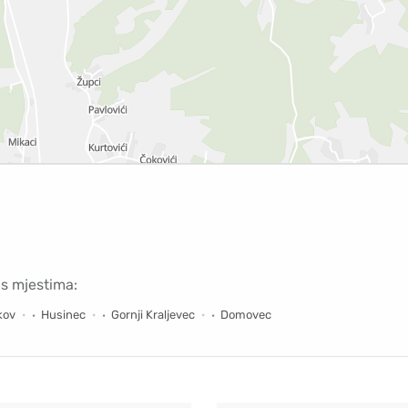
 s mjestima:
kov
Husinec
Gornji Kraljevec
Domovec