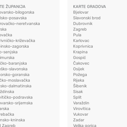
TE ŽUPANIJA
KARTE GRADOVA
ovarsko-bilogorska
Bjelovar
dsko-posavska
Slavonski brod
rovačko-neretvanska
Dubrovnik
rska
Zagreb
ovačka
Pula
ivničko-križevačka
Karlovac
pinsko-zagorska
Koprivnica
o-senjska
Krapina
imurska
Gospić
ečko-baranjska
Čakovec
eško-slavonska
Osijek
morsko-goranska
Požega
ačko-moslavačka
Rijeka
tsko-dalmatinska
Šibenik
ždinska
Sisak
vitičko-podravska
Split
varsko-srijemska
Varaždin
arska
Virovitica
rebačka
Vukovar
ensko-kninska
Zadar
d Zagreb
Velika gorica