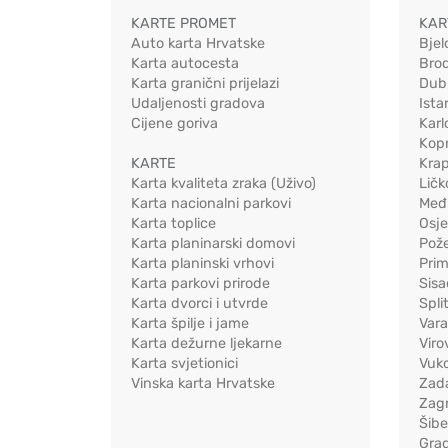
KARTE PROMET
KAR
Auto karta Hrvatske
Bjel
Karta autocesta
Bro
Karta granični prijelazi
Dub
Udaljenosti gradova
Ista
Cijene goriva
Karl
Kopr
KARTE
Kra
Karta kvaliteta zraka (Uživo)
Ličk
Karta nacionalni parkovi
Međ
Karta toplice
Osj
Karta planinarski domovi
Pož
Karta planinski vrhovi
Pri
Karta parkovi prirode
Sis
Karta dvorci i utvrde
Spli
Karta špilje i jame
Vara
Karta dežurne ljekarne
Viro
Karta svjetionici
Vuko
Vinska karta Hrvatske
Zad
Zag
Šib
Gra