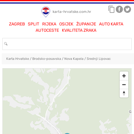
karta-hrvatske.com.hr
ZAGREB
SPLIT
RIJEKA
OSIJEK
ŽUPANIJE
AUTO KARTA
AUTOCESTE
KVALITETA ZRAKA
Karta Hrvatske
/
Brodsko-posavska
/
Nova Kapela
/
Srednji Lipovac