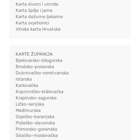
Karta dvorci i utvrde
Karta špilje i jame
Karta dežurne ljekarne
Karta svjetionici
Vinska karta Hrvatske
KARTE ŽUPANIJA
Bjelovarsko-bilogorska
Brodsko-posavska
Dubrovačko-neretvanska
Istarska
Karlovačka
Koprivničko-križevačka
Krapinsko-zagorska
Ličko-senjska
Međimurska
Osječko-baranjska
Požeško-slavonska
Primorsko-goranska
Sisačko-moslavačka