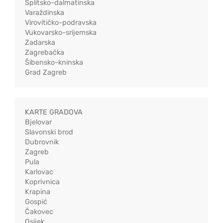
Splitsko-dalmatinska
Varaždinska
Virovitičko-podravska
Vukovarsko-srijemska
Zadarska
Zagrebačka
Šibensko-kninska
Grad Zagreb
KARTE GRADOVA
Bjelovar
Slavonski brod
Dubrovnik
Zagreb
Pula
Karlovac
Koprivnica
Krapina
Gospić
Čakovec
Osijek