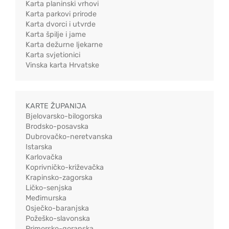
Karta planinski vrhovi
Karta parkovi prirode
Karta dvorci i utvrde
Karta špilje i jame
Karta dežurne ljekarne
Karta svjetionici
Vinska karta Hrvatske
KARTE ŽUPANIJA
Bjelovarsko-bilogorska
Brodsko-posavska
Dubrovačko-neretvanska
Istarska
Karlovačka
Koprivničko-križevačka
Krapinsko-zagorska
Ličko-senjska
Međimurska
Osječko-baranjska
Požeško-slavonska
Primorsko-goranska