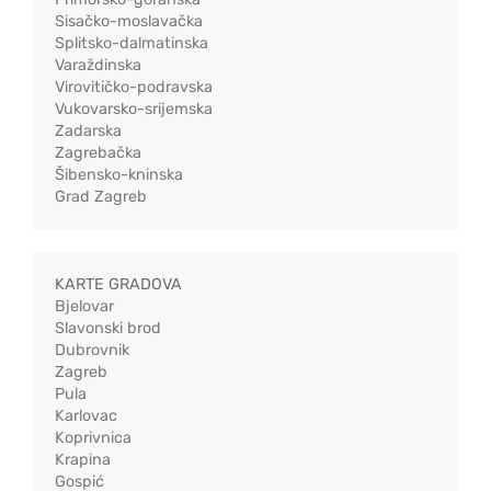
Sisačko-moslavačka
Splitsko-dalmatinska
Varaždinska
Virovitičko-podravska
Vukovarsko-srijemska
Zadarska
Zagrebačka
Šibensko-kninska
Grad Zagreb
KARTE GRADOVA
Bjelovar
Slavonski brod
Dubrovnik
Zagreb
Pula
Karlovac
Koprivnica
Krapina
Gospić