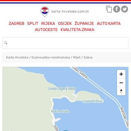
karta-hrvatske.com.hr
ZAGREB
SPLIT
RIJEKA
OSIJEK
ŽUPANIJE
AUTO KARTA
AUTOCESTE
KVALITETA ZRAKA
Karta Hrvatske
/
Dubrovačko-neretvanska
/
Mljet
/
Sobra