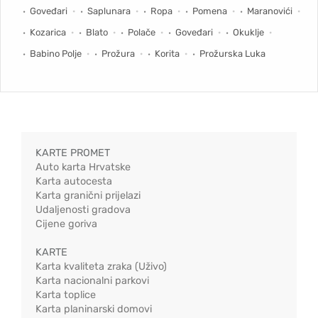
Goveđari
Saplunara
Ropa
Pomena
Maranovići
Kozarica
Blato
Polače
Goveđari
Okuklje
Babino Polje
Prožura
Korita
Prožurska Luka
KARTE PROMET
Auto karta Hrvatske
Karta autocesta
Karta granični prijelazi
Udaljenosti gradova
Cijene goriva
KARTE
Karta kvaliteta zraka (Uživo)
Karta nacionalni parkovi
Karta toplice
Karta planinarski domovi