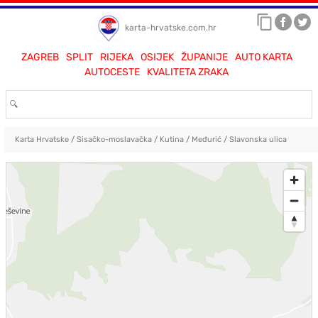
karta-hrvatske.com.hr
ZAGREB
SPLIT
RIJEKA
OSIJEK
ŽUPANIJE
AUTO KARTA
AUTOCESTE
KVALITETA ZRAKA
Karta Hrvatske
/
Sisačko-moslavačka
/
Kutina
/
Međurić
/
Slavonska ulica