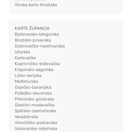
Vinska karta Hrvatske
KARTE ŽUPANIJA
Bjelovarsko-bilogorska
Brodsko-posavska
Dubrovačko-neretvanska
Istarska
Karlovačka
Koprivničko-križevačka
Krapinsko-zagorska
Ličko-senjska
Međimurska
Osječko-baranjska
Požeško-slavonska
Primorsko-goranska
Sisačko-moslavačka
Splitsko-dalmatinska
Varaždinska
Virovitičko-podravska
Vukovarsko-srijemska