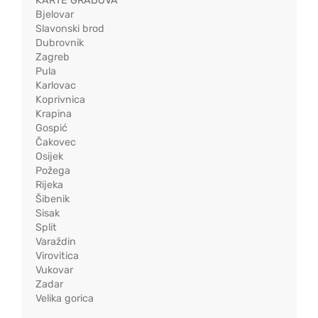
KARTE GRADOVA
Bjelovar
Slavonski brod
Dubrovnik
Zagreb
Pula
Karlovac
Koprivnica
Krapina
Gospić
Čakovec
Osijek
Požega
Rijeka
Šibenik
Sisak
Split
Varaždin
Virovitica
Vukovar
Zadar
Velika gorica