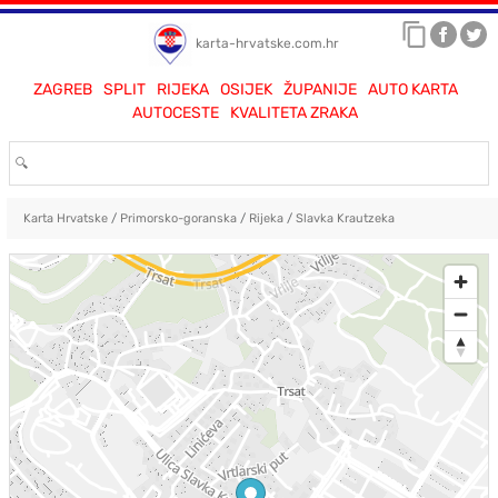
karta-hrvatske.com.hr
ZAGREB
SPLIT
RIJEKA
OSIJEK
ŽUPANIJE
AUTO KARTA
AUTOCESTE
KVALITETA ZRAKA
Karta Hrvatske
/
Primorsko-goranska
/
Rijeka
/
Slavka Krautzeka