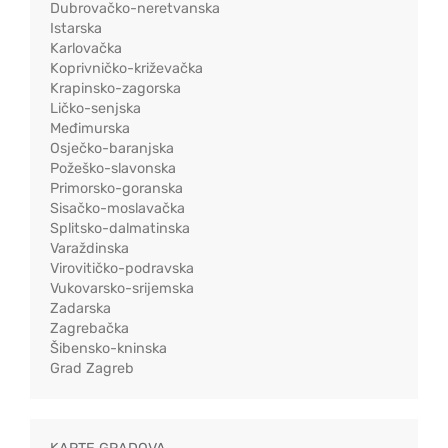
Dubrovačko-neretvanska
Istarska
Karlovačka
Koprivničko-križevačka
Krapinsko-zagorska
Ličko-senjska
Međimurska
Osječko-baranjska
Požeško-slavonska
Primorsko-goranska
Sisačko-moslavačka
Splitsko-dalmatinska
Varaždinska
Virovitičko-podravska
Vukovarsko-srijemska
Zadarska
Zagrebačka
Šibensko-kninska
Grad Zagreb