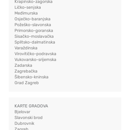
Krapinsko-zagorska
Ličko-senjska
Međimurska
Osječko-baranjska
Požeško-slavonska
Primorsko-goranska
Sisačko-moslavačka
Splitsko-dalmatinska
Varaždinska
Virovitičko-podravska
Vukovarsko-srijemska
Zadarska
Zagrebačka
Šibensko-kninska
Grad Zagreb
KARTE GRADOVA
Bjelovar
Slavonski brod
Dubrovnik
Zagreb