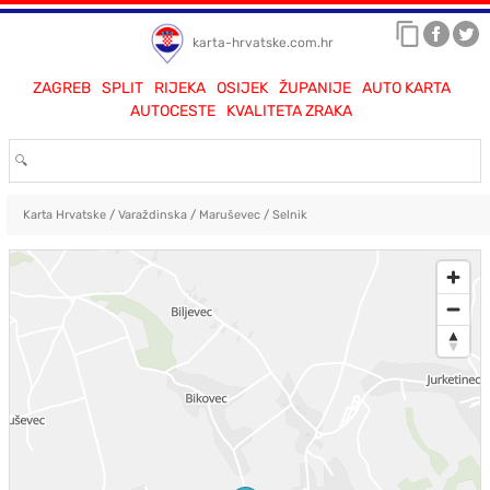
karta-hrvatske.com.hr
ZAGREB
SPLIT
RIJEKA
OSIJEK
ŽUPANIJE
AUTO KARTA
AUTOCESTE
KVALITETA ZRAKA
Karta Hrvatske
/
Varaždinska
/
Maruševec
/
Selnik