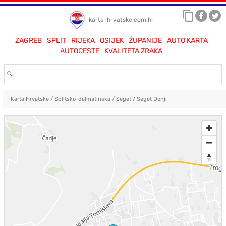
karta-hrvatske.com.hr
ZAGREB
SPLIT
RIJEKA
OSIJEK
ŽUPANIJE
AUTO KARTA
AUTOCESTE
KVALITETA ZRAKA
Karta Hrvatske
/
Splitsko-dalmatinska
/
Seget
/
Seget Donji