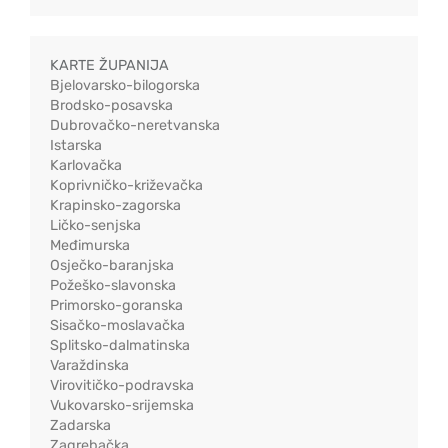
KARTE ŽUPANIJA
Bjelovarsko-bilogorska
Brodsko-posavska
Dubrovačko-neretvanska
Istarska
Karlovačka
Koprivničko-križevačka
Krapinsko-zagorska
Ličko-senjska
Međimurska
Osječko-baranjska
Požeško-slavonska
Primorsko-goranska
Sisačko-moslavačka
Splitsko-dalmatinska
Varaždinska
Virovitičko-podravska
Vukovarsko-srijemska
Zadarska
Zagrebačka