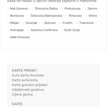
Šaša se nalazi u općini Bednja zajedno s mjestima:
Mali Gorenec
Šinkovica Šaška
Prebukovje
Jamno
Benkovec
Šinkovica Bednjanska
Rinkovec
Vrbno
Meljan
Osonjak
Ježovec
Cvetlin
Trakošćan
Vranojelje
Jazbina Cvetlinska
Sveti Josip
Veliki Gorenec
KARTE PROMET
Auto karta Hrvatske
Karta autocesta
Karta granični prijelazi
Udaljenosti gradova
Cijene goriva
KARTE