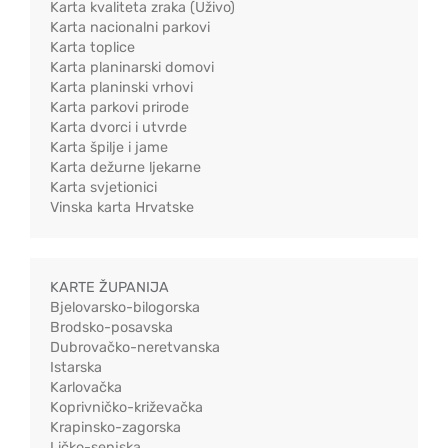
Karta kvaliteta zraka (Uživo)
Karta nacionalni parkovi
Karta toplice
Karta planinarski domovi
Karta planinski vrhovi
Karta parkovi prirode
Karta dvorci i utvrde
Karta špilje i jame
Karta dežurne ljekarne
Karta svjetionici
Vinska karta Hrvatske
KARTE ŽUPANIJA
Bjelovarsko-bilogorska
Brodsko-posavska
Dubrovačko-neretvanska
Istarska
Karlovačka
Koprivničko-križevačka
Krapinsko-zagorska
Ličko-senjska