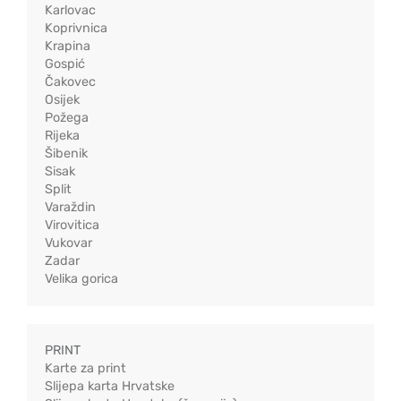
Karlovac
Koprivnica
Krapina
Gospić
Čakovec
Osijek
Požega
Rijeka
Šibenik
Sisak
Split
Varaždin
Virovitica
Vukovar
Zadar
Velika gorica
PRINT
Karte za print
Slijepa karta Hrvatske