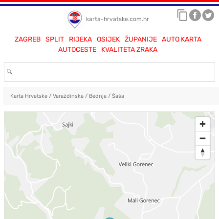
karta-hrvatske.com.hr
ZAGREB
SPLIT
RIJEKA
OSIJEK
ŽUPANIJE
AUTO KARTA
AUTOCESTE
KVALITETA ZRAKA
Karta Hrvatske
/
Varaždinska
/
Bednja
/
Šaša