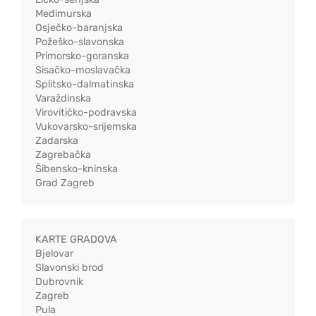
Međimurska
Osječko-baranjska
Požeško-slavonska
Primorsko-goranska
Sisačko-moslavačka
Splitsko-dalmatinska
Varaždinska
Virovitičko-podravska
Vukovarsko-srijemska
Zadarska
Zagrebačka
Šibensko-kninska
Grad Zagreb
KARTE GRADOVA
Bjelovar
Slavonski brod
Dubrovnik
Zagreb
Pula