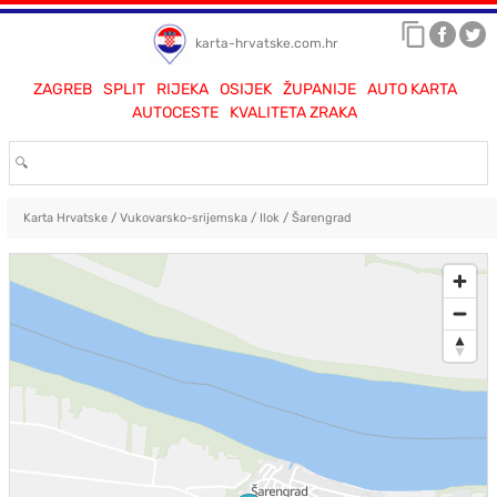
karta-hrvatske.com.hr
ZAGREB
SPLIT
RIJEKA
OSIJEK
ŽUPANIJE
AUTO KARTA
AUTOCESTE
KVALITETA ZRAKA
Karta Hrvatske
/
Vukovarsko-srijemska
/
Ilok
/
Šarengrad