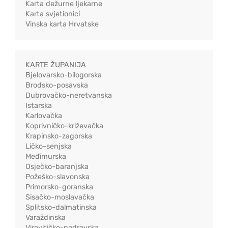
Karta dežurne ljekarne
Karta svjetionici
Vinska karta Hrvatske
KARTE ŽUPANIJA
Bjelovarsko-bilogorska
Brodsko-posavska
Dubrovačko-neretvanska
Istarska
Karlovačka
Koprivničko-križevačka
Krapinsko-zagorska
Ličko-senjska
Međimurska
Osječko-baranjska
Požeško-slavonska
Primorsko-goranska
Sisačko-moslavačka
Splitsko-dalmatinska
Varaždinska
Virovitičko-podravska