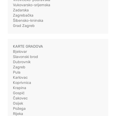
Vukovarsko-srijemska
Zadarska
Zagrebačka
Šibensko-kninska
Grad Zagreb
KARTE GRADOVA
Bjelovar
Slavonski brod
Dubrovnik
Zagreb
Pula
Karlovac
Koprivnica
Krapina
Gospić
Čakovec
Osijek
Požega
Rijeka