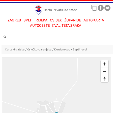
karta-hrvatske.com.hr
ZAGREB
SPLIT
RIJEKA
OSIJEK
ŽUPANIJE
AUTO KARTA
AUTOCESTE
KVALITETA ZRAKA
Karta Hrvatske
/
Osječko-baranjska
/
Đurđenovac
/
Šaptinovci