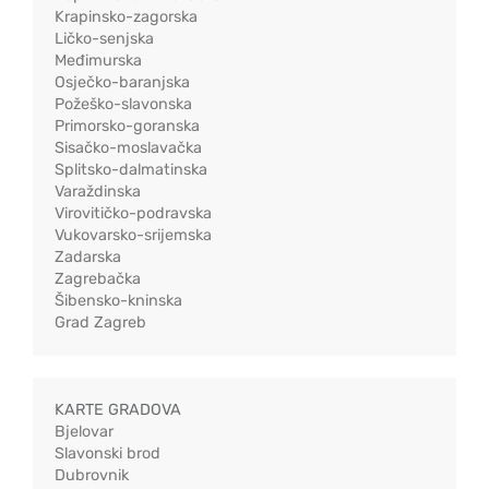
Krapinsko-zagorska
Ličko-senjska
Međimurska
Osječko-baranjska
Požeško-slavonska
Primorsko-goranska
Sisačko-moslavačka
Splitsko-dalmatinska
Varaždinska
Virovitičko-podravska
Vukovarsko-srijemska
Zadarska
Zagrebačka
Šibensko-kninska
Grad Zagreb
KARTE GRADOVA
Bjelovar
Slavonski brod
Dubrovnik