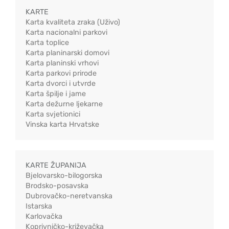
KARTE
Karta kvaliteta zraka (Uživo)
Karta nacionalni parkovi
Karta toplice
Karta planinarski domovi
Karta planinski vrhovi
Karta parkovi prirode
Karta dvorci i utvrde
Karta špilje i jame
Karta dežurne ljekarne
Karta svjetionici
Vinska karta Hrvatske
KARTE ŽUPANIJA
Bjelovarsko-bilogorska
Brodsko-posavska
Dubrovačko-neretvanska
Istarska
Karlovačka
Koprivničko-križevačka