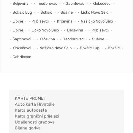
Beljevina
Teodorovac
Gabrilovac
Klokočevci
Bokšić Lug
Bokšić
Sušine
Ličko Novo Selo
Lipine
Pribiševci
Krčevina
Našičko Novo Selo
Lipine
Ličko Novo Selo
Beljevina
Pribiševci
Šaptinovci
Krčevina
Teodorovac
Sušine
Klokočevci
Našičko Novo Selo
Bokšić Lug
Bokšić
Gabrilovac
KARTE PROMET
Auto karta Hrvatske
Karta autocesta
Karta granični prijelazi
Udaljenosti gradova
Cijene goriva