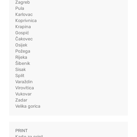
Zagreb
Pula
Karlovac
Koprivnica
Krapina
Gospić
Čakovec
Osijek
Požega
Rijeka
Šibenik
Sisak
Split
Varaždin
Virovitica
Vukovar
Zadar
Velika gorica
PRINT
Karte za print