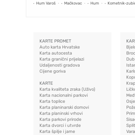
Hum Varoš
Mačkovac
Hum
Kometnik-zubi
KARTE PROMET
KAR
Auto karta Hrvatske
Bjel
Karta autocesta
Bro
Karta granični prijelazi
Dub
Udaljenosti gradova
Ista
Cijene goriva
Karl
Kopr
KARTE
Kra
Karta kvaliteta zraka (Uživo)
Ličk
Karta nacionalni parkovi
Međ
Karta toplice
Osj
Karta planinarski domovi
Pož
Karta planinski vrhovi
Pri
Karta parkovi prirode
Sis
Karta dvorci i utvrde
Spli
Karta špilje i jame
Vara