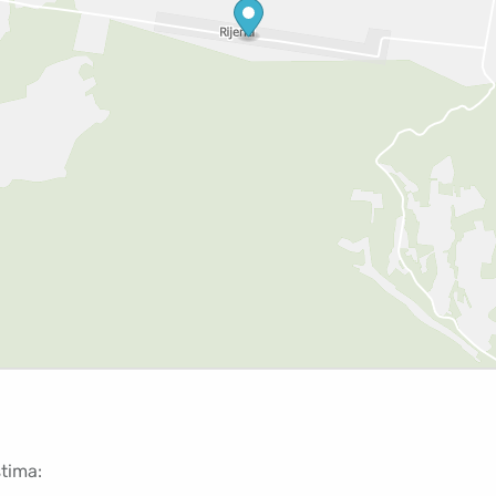
stima: