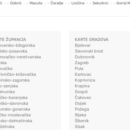
ći
Dobrić
Macute
Čeralije
Lisičine
Sekulinci
Gornji M
TE ŽUPANIJA
KARTE GRADOVA
ovarsko-bilogorska
Bjelovar
dsko-posavska
Slavonski brod
rovačko-neretvanska
Dubrovnik
rska
Zagreb
ovačka
Pula
ivničko-križevačka
Karlovac
pinsko-zagorska
Koprivnica
o-senjska
Krapina
imurska
Gospić
ečko-baranjska
Čakovec
eško-slavonska
Osijek
morsko-goranska
Požega
ačko-moslavačka
Rijeka
tsko-dalmatinska
Šibenik
ždinska
Sisak