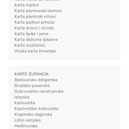
Karta toplice
Karta planinarski domovi
Karta planinski vrhovi
Karta parkovi prirode
Karta dvorci i utvrde
Karta špilje i jame
Karta dežurne ljekarne
Karta svjetionici
Vinska karta Hrvatske
KARTE ŽUPANIJA
Bjelovarsko-bilogorska
Brodsko-posavska
Dubrovačko-neretvanska
Istarska
Karlovačka
Koprivničko-križevačka
Krapinsko-zagorska
Ličko-senjska
Međimurska