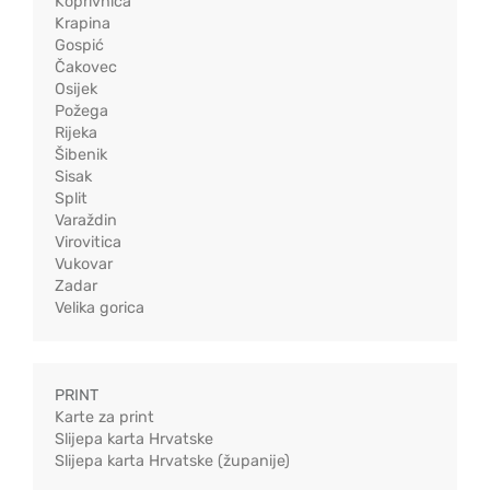
Koprivnica
Krapina
Gospić
Čakovec
Osijek
Požega
Rijeka
Šibenik
Sisak
Split
Varaždin
Virovitica
Vukovar
Zadar
Velika gorica
PRINT
Karte za print
Slijepa karta Hrvatske
Slijepa karta Hrvatske (županije)