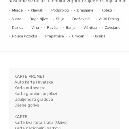
Rašćane se nalazi u općini Vrgorac zajedno s mjestima:
Mijaca
Kljenak
Podprolog
Dragljane
Kotezi
Vlaka
Duge Njive
Stilja
Draževitići
Veliki Prolog
Kozica
Vina
Ravča
Banja
Višnjica
Zavojane
Poljica Kozička
Prapatnice
Umčani
Dusina
KARTE PROMET
Auto karta Hrvatske
Karta autocesta
Karta granični prijelazi
Udaljenosti gradova
Cijene goriva
KARTE
Karta kvaliteta zraka (Uživo)
Karta nacionalni parkovi