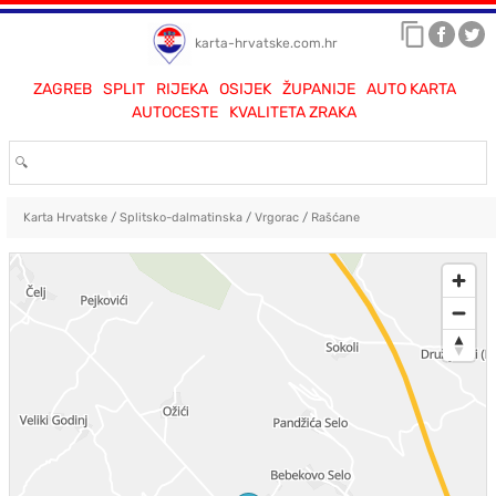
karta-hrvatske.com.hr
ZAGREB
SPLIT
RIJEKA
OSIJEK
ŽUPANIJE
AUTO KARTA
AUTOCESTE
KVALITETA ZRAKA
Karta Hrvatske
/
Splitsko-dalmatinska
/
Vrgorac
/
Rašćane