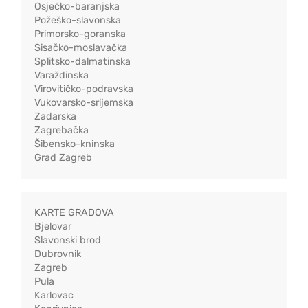
Osječko-baranjska
Požeško-slavonska
Primorsko-goranska
Sisačko-moslavačka
Splitsko-dalmatinska
Varaždinska
Virovitičko-podravska
Vukovarsko-srijemska
Zadarska
Zagrebačka
Šibensko-kninska
Grad Zagreb
KARTE GRADOVA
Bjelovar
Slavonski brod
Dubrovnik
Zagreb
Pula
Karlovac