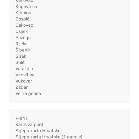
Karlovac
Koprivnica
Krapina
Gospić
Čakovec
Osijek
Požega
Rijeka
Šibenik
Sisak
Split
Varaždin
Virovitica
Vukovar
Zadar
Velika gorica
PRINT
Karte za print
Slijepa karta Hrvatske
Slijepa karta Hrvatske (županije)