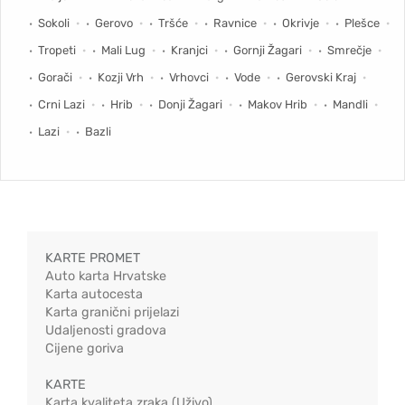
Sokoli
Gerovo
Tršće
Ravnice
Okrivje
Plešce
Tropeti
Mali Lug
Kranjci
Gornji Žagari
Smrečje
Gorači
Kozji Vrh
Vrhovci
Vode
Gerovski Kraj
Crni Lazi
Hrib
Donji Žagari
Makov Hrib
Mandli
Lazi
Bazli
KARTE PROMET
Auto karta Hrvatske
Karta autocesta
Karta granični prijelazi
Udaljenosti gradova
Cijene goriva
KARTE
Karta kvaliteta zraka (Uživo)