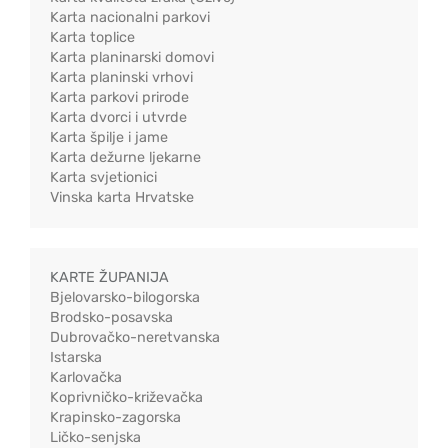
Karta nacionalni parkovi
Karta toplice
Karta planinarski domovi
Karta planinski vrhovi
Karta parkovi prirode
Karta dvorci i utvrde
Karta špilje i jame
Karta dežurne ljekarne
Karta svjetionici
Vinska karta Hrvatske
KARTE ŽUPANIJA
Bjelovarsko-bilogorska
Brodsko-posavska
Dubrovačko-neretvanska
Istarska
Karlovačka
Koprivničko-križevačka
Krapinsko-zagorska
Ličko-senjska