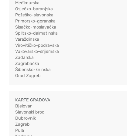
Međimurska
Osječko-baranjska
Požeško-slavonska
Primorsko-goranska
Sisačko-moslavačka
Splitsko-dalmatinska
Varaždinska
Virovitičko-podravska
Vukovarsko-srijemska
Zadarska
Zagrebačka
Šibensko-kninska
Grad Zagreb
KARTE GRADOVA
Bjelovar
Slavonski brod
Dubrovnik
Zagreb
Pula