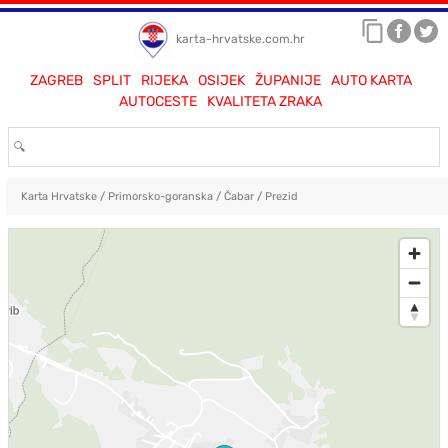
karta-hrvatske.com.hr
ZAGREB
SPLIT
RIJEKA
OSIJEK
ŽUPANIJE
AUTO KARTA
AUTOCESTE
KVALITETA ZRAKA
Karta Hrvatske
/
Primorsko-goranska
/
Čabar
/
Prezid