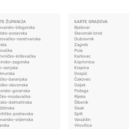
TE ŽUPANIJA
KARTE GRADOVA
ovarsko-bilogorska
Bjelovar
dsko-posavska
Slavonski brod
rovačko-neretvanska
Dubrovnik
rska
Zagreb
ovačka
Pula
ivničko-križevačka
Karlovac
pinsko-zagorska
Koprivnica
o-senjska
Krapina
imurska
Gospić
ečko-baranjska
Čakovec
eško-slavonska
Osijek
morsko-goranska
Požega
ačko-moslavačka
Rijeka
tsko-dalmatinska
Šibenik
ždinska
Sisak
vitičko-podravska
Split
varsko-srijemska
Varaždin
arska
Virovitica