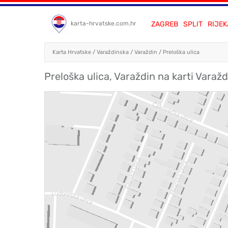
ZAGREB
SPLIT
RIJEK
karta-hrvatske.com.hr
Karta Hrvatske
/
Varaždinska
/
Varaždin
/
Preloška ulica
Preloška ulica, Varaždin na karti Varaž