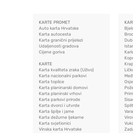
KARTE PROMET
KAR
Auto karta Hrvatske
Bjel
Karta autocesta
Bro
Karta granični prijelazi
Dub
Udaljenosti gradova
Ista
Cijene goriva
Karl
Kopr
KARTE
Kra
Karta kvaliteta zraka (Uživo)
Ličk
Karta nacionalni parkovi
Međ
Karta toplice
Osj
Karta planinarski domovi
Pož
Karta planinski vrhovi
Pri
Karta parkovi prirode
Sis
Karta dvorci i utvrde
Spli
Karta špilje i jame
Vara
Karta dežurne ljekarne
Viro
Karta svjetionici
Vuko
Vinska karta Hrvatske
Zad