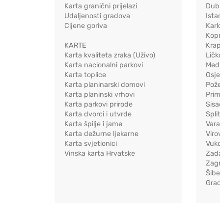
Karta granični prijelazi
Dub
Udaljenosti gradova
Ista
Cijene goriva
Karl
Kopr
KARTE
Kra
Karta kvaliteta zraka (Uživo)
Ličk
Karta nacionalni parkovi
Međ
Karta toplice
Osj
Karta planinarski domovi
Pož
Karta planinski vrhovi
Pri
Karta parkovi prirode
Sis
Karta dvorci i utvrde
Spli
Karta špilje i jame
Vara
Karta dežurne ljekarne
Viro
Karta svjetionici
Vuko
Vinska karta Hrvatske
Zad
Zag
Šib
Gra