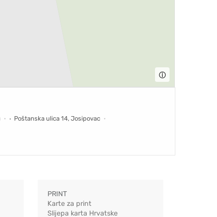
ⓘ
c
Poštanska ulica 14, Josipovac
PRINT
Karte za print
Slijepa karta Hrvatske