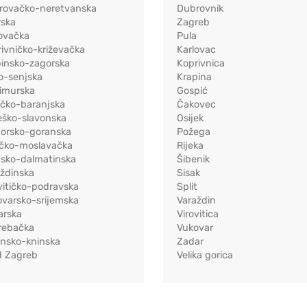
rovačko-neretvanska
Dubrovnik
rska
Zagreb
ovačka
Pula
ivničko-križevačka
Karlovac
pinsko-zagorska
Koprivnica
o-senjska
Krapina
imurska
Gospić
ečko-baranjska
Čakovec
eško-slavonska
Osijek
morsko-goranska
Požega
ačko-moslavačka
Rijeka
tsko-dalmatinska
Šibenik
ždinska
Sisak
vitičko-podravska
Split
varsko-srijemska
Varaždin
arska
Virovitica
rebačka
Vukovar
ensko-kninska
Zadar
d Zagreb
Velika gorica