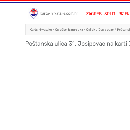
ZAGREB
SPLIT
RIJEK
karta-hrvatske.com.hr
Karta Hrvatske
/
Osječko-baranjska
/
Osijek
/
Josipovac
/
Poštansk
Poštanska ulica 31, Josipovac na karti