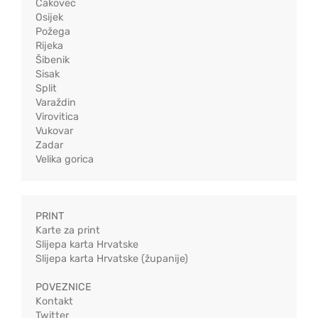
Čakovec
Osijek
Požega
Rijeka
Šibenik
Sisak
Split
Varaždin
Virovitica
Vukovar
Zadar
Velika gorica
PRINT
Karte za print
Slijepa karta Hrvatske
Slijepa karta Hrvatske (županije)
POVEZNICE
Kontakt
Twitter