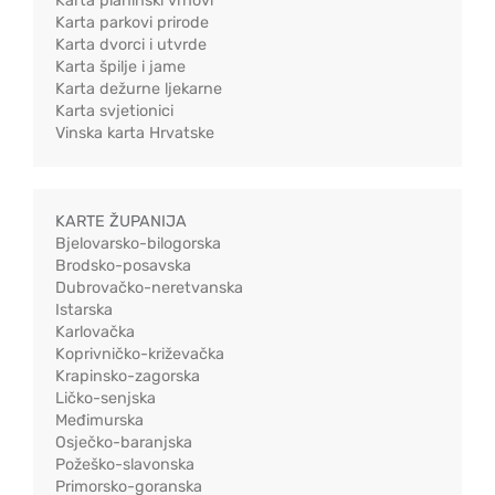
Karta planinski vrhovi
Karta parkovi prirode
Karta dvorci i utvrde
Karta špilje i jame
Karta dežurne ljekarne
Karta svjetionici
Vinska karta Hrvatske
KARTE ŽUPANIJA
Bjelovarsko-bilogorska
Brodsko-posavska
Dubrovačko-neretvanska
Istarska
Karlovačka
Koprivničko-križevačka
Krapinsko-zagorska
Ličko-senjska
Međimurska
Osječko-baranjska
Požeško-slavonska
Primorsko-goranska