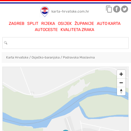
karta-hrvatske.com.hr
ZAGREB
SPLIT
RIJEKA
OSIJEK
ŽUPANIJE
AUTO KARTA
AUTOCESTE
KVALITETA ZRAKA
Karta Hrvatske
/
Osječko-baranjska
/
Podravska Moslavina