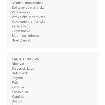
Sisačko-moslavačka
Splitsko-dalmatinska
Varaždinska
Virovitičko-podravska
Vukovarsko-srijemska
Zadarska
Zagrebačka
Šibensko-kninska
Grad Zagreb
KARTE GRADOVA
Bjelovar
Slavonski brod
Dubrovnik
Zagreb
Pula
Karlovac
Koprivnica
Krapina
Gospić