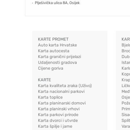
Plješivička ulica 8A, Osijek
KARTE PROMET
KAR
Auto karta Hrvatske
Bjel
Karta autocesta
Bro
Karta granični prijelazi
Dub
Udaljenosti gradova
Ista
Cijene goriva
Karl
Kopr
KARTE
Kra
Karta kvaliteta zraka (Uživo)
Ličk
Karta nacionalni parkovi
Međ
Karta toplice
Osj
Karta planinarski domovi
Pož
Karta planinski vrhovi
Pri
Karta parkovi prirode
Sis
Karta dvorci i utvrde
Spli
Karta špilje i jame
Vara