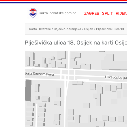
ZAGREB
SPLIT
RIJEK
karta-hrvatske.com.hr
Karta Hrvatske
/
Osječko-baranjska
/
Osijek
/
Plješivička ulica 18
Plješivička ulica 18, Osijek na karti Osij