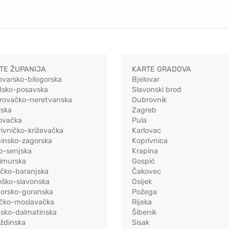
TE ŽUPANIJA
KARTE GRADOVA
ovarsko-bilogorska
Bjelovar
dsko-posavska
Slavonski brod
rovačko-neretvanska
Dubrovnik
rska
Zagreb
ovačka
Pula
ivničko-križevačka
Karlovac
pinsko-zagorska
Koprivnica
o-senjska
Krapina
imurska
Gospić
ečko-baranjska
Čakovec
eško-slavonska
Osijek
morsko-goranska
Požega
ačko-moslavačka
Rijeka
tsko-dalmatinska
Šibenik
ždinska
Sisak