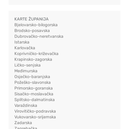
KARTE ŽUPANIJA
Bjelovarsko-bilogorska
Brodsko-posavska
Dubrovačko-neretvanska
Istarska
Karlovačka
Koprivničko-križevačka
Krapinsko-zagorska
Ličko-senjska
Međimurska
Osječko-baranjska
Požeško-slavonska
Primorsko-goranska
Sisačko-moslavačka
Splitsko-dalmatinska
Varaždinska
Virovitičko-podravska
Vukovarsko-srijemska
Zadarska
Zagrebačka