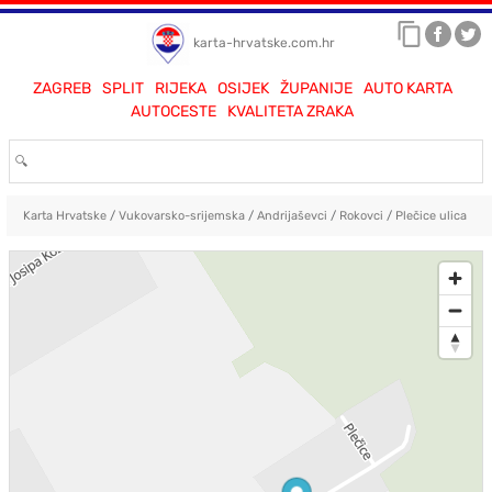
karta-hrvatske.com.hr
ZAGREB
SPLIT
RIJEKA
OSIJEK
ŽUPANIJE
AUTO KARTA
AUTOCESTE
KVALITETA ZRAKA
Karta Hrvatske
/
Vukovarsko-srijemska
/
Andrijaševci
/
Rokovci
/
Plečice ulica