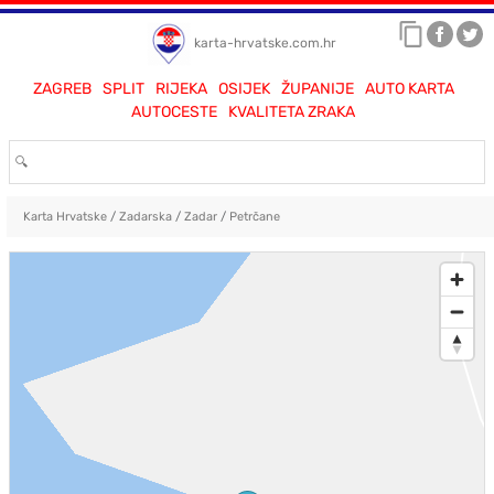
karta-hrvatske.com.hr
ZAGREB
SPLIT
RIJEKA
OSIJEK
ŽUPANIJE
AUTO KARTA
AUTOCESTE
KVALITETA ZRAKA
Karta Hrvatske
/
Zadarska
/
Zadar
/
Petrčane