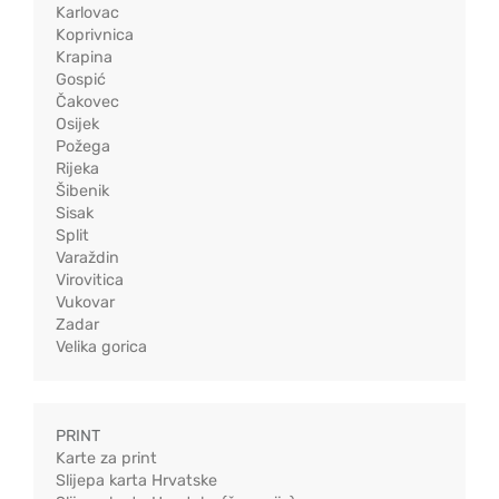
Karlovac
Koprivnica
Krapina
Gospić
Čakovec
Osijek
Požega
Rijeka
Šibenik
Sisak
Split
Varaždin
Virovitica
Vukovar
Zadar
Velika gorica
PRINT
Karte za print
Slijepa karta Hrvatske