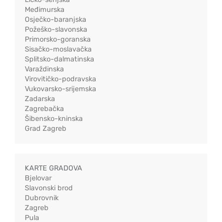
Međimurska
Osječko-baranjska
Požeško-slavonska
Primorsko-goranska
Sisačko-moslavačka
Splitsko-dalmatinska
Varaždinska
Virovitičko-podravska
Vukovarsko-srijemska
Zadarska
Zagrebačka
Šibensko-kninska
Grad Zagreb
KARTE GRADOVA
Bjelovar
Slavonski brod
Dubrovnik
Zagreb
Pula