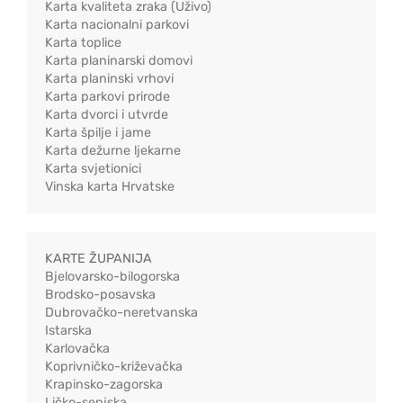
Karta kvaliteta zraka (Uživo)
Karta nacionalni parkovi
Karta toplice
Karta planinarski domovi
Karta planinski vrhovi
Karta parkovi prirode
Karta dvorci i utvrde
Karta špilje i jame
Karta dežurne ljekarne
Karta svjetionici
Vinska karta Hrvatske
KARTE ŽUPANIJA
Bjelovarsko-bilogorska
Brodsko-posavska
Dubrovačko-neretvanska
Istarska
Karlovačka
Koprivničko-križevačka
Krapinsko-zagorska
Ličko-senjska