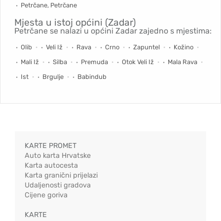
Petrčane, Petrčane
Mjesta u istoj općini (Zadar)
Petrčane se nalazi u općini Zadar zajedno s mjestima:
Olib
Veli Iž
Rava
Crno
Zapuntel
Kožino
Mali Iž
Silba
Premuda
Otok Veli Iž
Mala Rava
Ist
Brgulje
Babindub
KARTE PROMET
Auto karta Hrvatske
Karta autocesta
Karta granični prijelazi
Udaljenosti gradova
Cijene goriva
KARTE