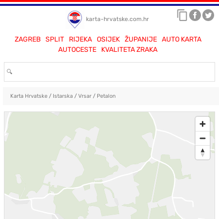
karta-hrvatske.com.hr
ZAGREB
SPLIT
RIJEKA
OSIJEK
ŽUPANIJE
AUTO KARTA
AUTOCESTE
KVALITETA ZRAKA
Karta Hrvatske
/
Istarska
/
Vrsar
/
Petalon