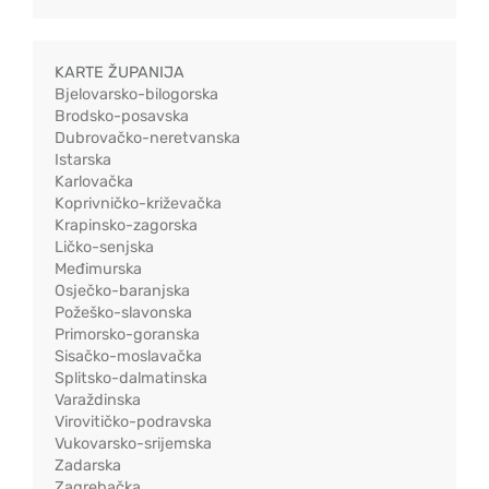
KARTE ŽUPANIJA
Bjelovarsko-bilogorska
Brodsko-posavska
Dubrovačko-neretvanska
Istarska
Karlovačka
Koprivničko-križevačka
Krapinsko-zagorska
Ličko-senjska
Međimurska
Osječko-baranjska
Požeško-slavonska
Primorsko-goranska
Sisačko-moslavačka
Splitsko-dalmatinska
Varaždinska
Virovitičko-podravska
Vukovarsko-srijemska
Zadarska
Zagrebačka