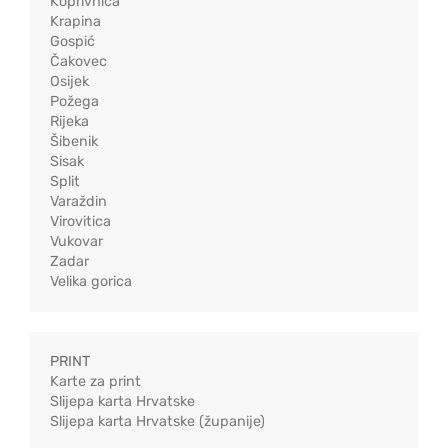
Koprivnica
Krapina
Gospić
Čakovec
Osijek
Požega
Rijeka
Šibenik
Sisak
Split
Varaždin
Virovitica
Vukovar
Zadar
Velika gorica
PRINT
Karte za print
Slijepa karta Hrvatske
Slijepa karta Hrvatske (županije)