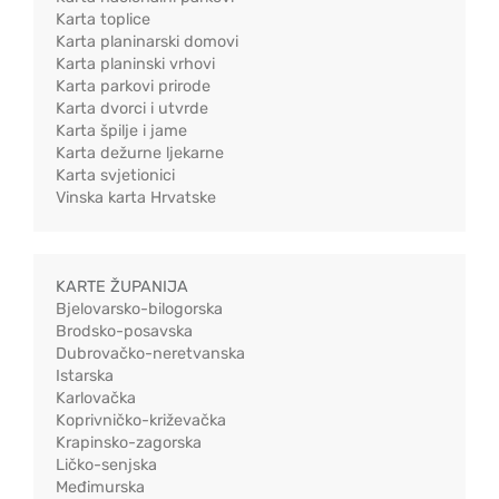
Karta toplice
Karta planinarski domovi
Karta planinski vrhovi
Karta parkovi prirode
Karta dvorci i utvrde
Karta špilje i jame
Karta dežurne ljekarne
Karta svjetionici
Vinska karta Hrvatske
KARTE ŽUPANIJA
Bjelovarsko-bilogorska
Brodsko-posavska
Dubrovačko-neretvanska
Istarska
Karlovačka
Koprivničko-križevačka
Krapinsko-zagorska
Ličko-senjska
Međimurska