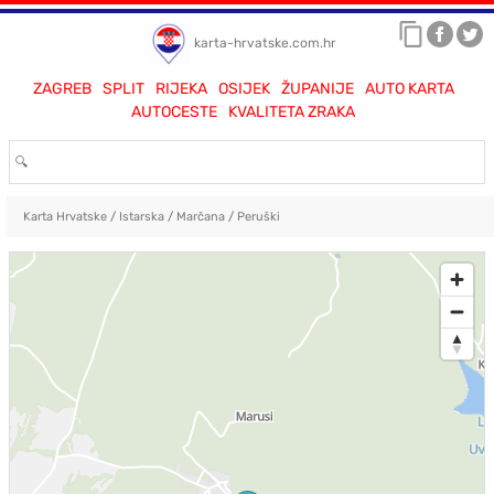
karta-hrvatske.com.hr
ZAGREB
SPLIT
RIJEKA
OSIJEK
ŽUPANIJE
AUTO KARTA
AUTOCESTE
KVALITETA ZRAKA
Karta Hrvatske
/
Istarska
/
Marčana
/
Peruški