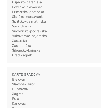
Osječko-baranjska
Požeško-slavonska
Primorsko-goranska
Sisačko-moslavačka
Splitsko-dalmatinska
Varaždinska
Virovitičko-podravska
Vukovarsko-srijemska
Zadarska
Zagrebačka
Šibensko-kninska
Grad Zagreb
KARTE GRADOVA
Bjelovar
Slavonski brod
Dubrovnik
Zagreb
Pula
Karlovac