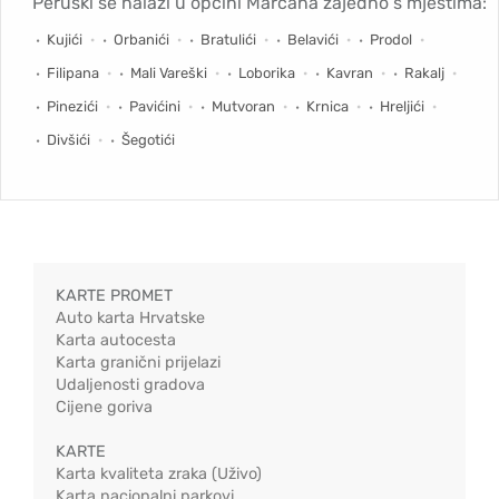
Peruški se nalazi u općini Marčana zajedno s mjestima:
Kujići
Orbanići
Bratulići
Belavići
Prodol
Filipana
Mali Vareški
Loborika
Kavran
Rakalj
Pinezići
Pavićini
Mutvoran
Krnica
Hreljići
Divšići
Šegotići
KARTE PROMET
Auto karta Hrvatske
Karta autocesta
Karta granični prijelazi
Udaljenosti gradova
Cijene goriva
KARTE
Karta kvaliteta zraka (Uživo)
Karta nacionalni parkovi