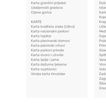
Karta granični prijelazi
Dub
Udaljenosti gradova
Ista
Cijene goriva
Karl
Kopr
KARTE
Kra
Karta kvaliteta zraka (Uživo)
Ličk
Karta nacionalni parkovi
Međ
Karta toplice
Osj
Karta planinarski domovi
Pož
Karta planinski vrhovi
Pri
Karta parkovi prirode
Sis
Karta dvorci i utvrde
Spli
Karta špilje i jame
Vara
Karta dežurne ljekarne
Viro
Karta svjetionici
Vuko
Vinska karta Hrvatske
Zad
Zag
Šib
Gra