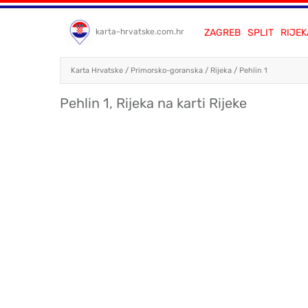
ZAGREB
SPLIT
RIJEK
karta-hrvatske.com.hr
Karta Hrvatske
/
Primorsko-goranska
/
Rijeka
/
Pehlin 1
Pehlin 1, Rijeka na karti Rijeke