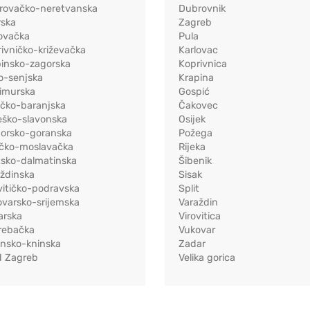
rovačko-neretvanska
Dubrovnik
rska
Zagreb
ovačka
Pula
ivničko-križevačka
Karlovac
pinsko-zagorska
Koprivnica
o-senjska
Krapina
imurska
Gospić
ečko-baranjska
Čakovec
eško-slavonska
Osijek
morsko-goranska
Požega
ačko-moslavačka
Rijeka
tsko-dalmatinska
Šibenik
ždinska
Sisak
vitičko-podravska
Split
varsko-srijemska
Varaždin
arska
Virovitica
rebačka
Vukovar
ensko-kninska
Zadar
d Zagreb
Velika gorica