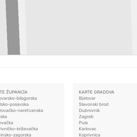
TE ŽUPANIJA
KARTE GRADOVA
ovarsko-bilogorska
Bjelovar
dsko-posavska
Slavonski brod
rovačko-neretvanska
Dubrovnik
rska
Zagreb
ovačka
Pula
ivničko-križevačka
Karlovac
pinsko-zagorska
Koprivnica