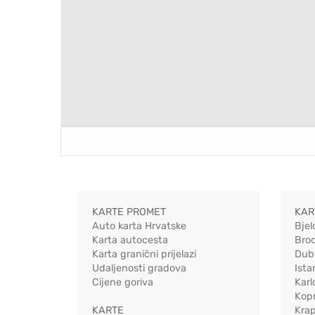
KARTE PROMET
KAR
Auto karta Hrvatske
Bjel
Karta autocesta
Bro
Karta granični prijelazi
Dub
Udaljenosti gradova
Ista
Cijene goriva
Karl
Kopr
KARTE
Kra