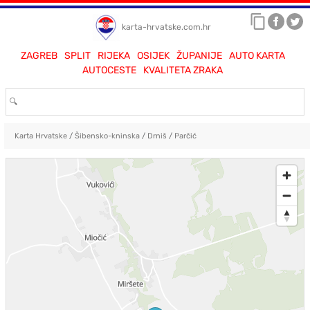
karta-hrvatske.com.hr
ZAGREB
SPLIT
RIJEKA
OSIJEK
ŽUPANIJE
AUTO KARTA
AUTOCESTE
KVALITETA ZRAKA
Karta Hrvatske
/
Šibensko-kninska
/
Drniš
/
Parčić