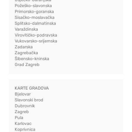
Požeško-slavonska
Primorsko-goranska
Sisačko-moslavačka
Splitsko-dalmatinska
Varaždinska
Virovitičko-podravska
Vukovarsko-srijemska
Zadarska
Zagrebačka
Šibensko-kninska
Grad Zagreb
KARTE GRADOVA
Bjelovar
Slavonski brod
Dubrovnik
Zagreb
Pula
Karlovac
Koprivnica