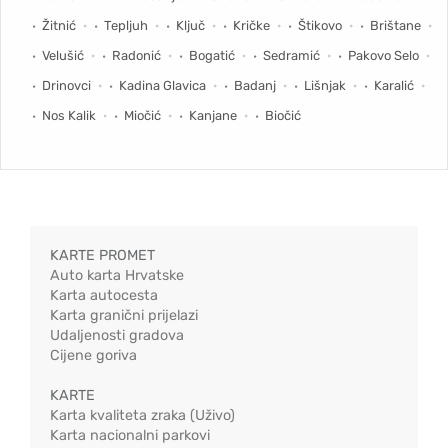
Žitnić
Tepljuh
Ključ
Kričke
Štikovo
Brištane
Velušić
Radonić
Bogatić
Sedramić
Pakovo Selo
Drinovci
Kadina Glavica
Badanj
Lišnjak
Karalić
Nos Kalik
Miočić
Kanjane
Biočić
KARTE PROMET
Auto karta Hrvatske
Karta autocesta
Karta granični prijelazi
Udaljenosti gradova
Cijene goriva
KARTE
Karta kvaliteta zraka (Uživo)
Karta nacionalni parkovi