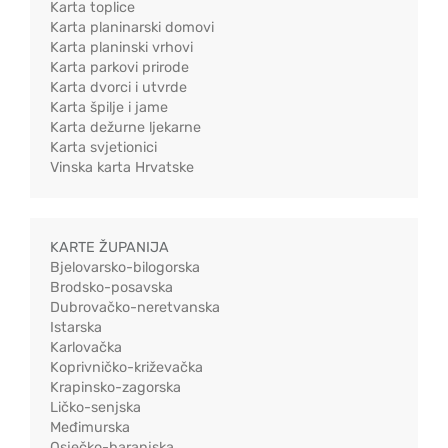
Karta toplice
Karta planinarski domovi
Karta planinski vrhovi
Karta parkovi prirode
Karta dvorci i utvrde
Karta špilje i jame
Karta dežurne ljekarne
Karta svjetionici
Vinska karta Hrvatske
KARTE ŽUPANIJA
Bjelovarsko-bilogorska
Brodsko-posavska
Dubrovačko-neretvanska
Istarska
Karlovačka
Koprivničko-križevačka
Krapinsko-zagorska
Ličko-senjska
Međimurska
Osječko-baranjska