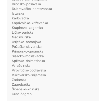
Brodsko-posavska
Dubrovačko-neretvanska
Istarska
Karlovačka
Koprivničko-križevačka
Krapinsko-zagorska
Ličko-senjska
Međimurska
Osječko-baranjska
Požeško-slavonska
Primorsko-goranska
Sisačko-moslavačka
Splitsko-dalmatinska
Varaždinska
Virovitičko-podravska
Vukovarsko-srijemska
Zadarska
Zagrebačka
Šibensko-kninska
Grad Zagreb