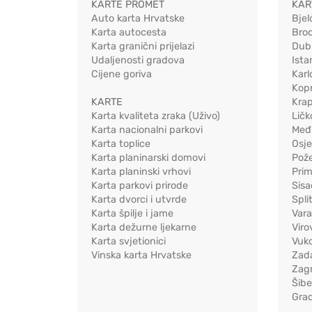
KARTE PROMET
KAR
Auto karta Hrvatske
Bjel
Karta autocesta
Bro
Karta granični prijelazi
Dub
Udaljenosti gradova
Ista
Cijene goriva
Karl
Kopr
KARTE
Kra
Karta kvaliteta zraka (Uživo)
Ličk
Karta nacionalni parkovi
Međ
Karta toplice
Osj
Karta planinarski domovi
Pož
Karta planinski vrhovi
Pri
Karta parkovi prirode
Sis
Karta dvorci i utvrde
Spli
Karta špilje i jame
Vara
Karta dežurne ljekarne
Viro
Karta svjetionici
Vuko
Vinska karta Hrvatske
Zad
Zag
Šib
Gra