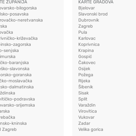
TE ŽUPANIJA
KARTE GRADOVA
ovarsko-bilogorska
Bjelovar
dsko-posavska
Slavonski brod
rovačko-neretvanska
Dubrovnik
rska
Zagreb
ovačka
Pula
ivničko-križevačka
Karlovac
pinsko-zagorska
Koprivnica
o-senjska
Krapina
imurska
Gospić
ečko-baranjska
Čakovec
eško-slavonska
Osijek
morsko-goranska
Požega
ačko-moslavačka
Rijeka
tsko-dalmatinska
Šibenik
ždinska
Sisak
vitičko-podravska
Split
varsko-srijemska
Varaždin
arska
Virovitica
rebačka
Vukovar
ensko-kninska
Zadar
d Zagreb
Velika gorica