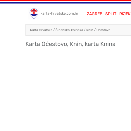
ZAGREB
SPLIT
RIJEK
karta-hrvatske.com.hr
Karta Hrvatske
/
Šibensko-kninska
/
Knin
/
Oćestovo
Karta Oćestovo, Knin, karta Knina