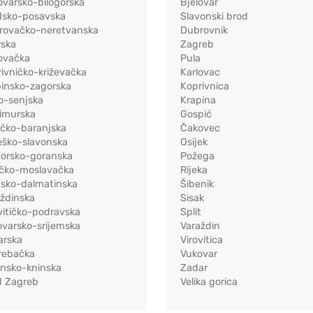
ovarsko-bilogorska
Bjelovar
dsko-posavska
Slavonski brod
rovačko-neretvanska
Dubrovnik
rska
Zagreb
ovačka
Pula
ivničko-križevačka
Karlovac
pinsko-zagorska
Koprivnica
o-senjska
Krapina
imurska
Gospić
ečko-baranjska
Čakovec
eško-slavonska
Osijek
morsko-goranska
Požega
ačko-moslavačka
Rijeka
tsko-dalmatinska
Šibenik
ždinska
Sisak
vitičko-podravska
Split
varsko-srijemska
Varaždin
arska
Virovitica
rebačka
Vukovar
ensko-kninska
Zadar
d Zagreb
Velika gorica