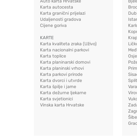
Auto karta Hrvatske
Bjel
Karta autocesta
Bro
Karta granični prijelazi
Dub
Udaljenosti gradova
Ista
Cijene goriva
Karl
Kopr
KARTE
Kra
Karta kvaliteta zraka (Uživo)
Ličk
Karta nacionalni parkovi
Međ
Karta toplice
Osj
Karta planinarski domovi
Pož
Karta planinski vrhovi
Pri
Karta parkovi prirode
Sis
Karta dvorci i utvrde
Spli
Karta špilje i jame
Vara
Karta dežurne ljekarne
Viro
Karta svjetionici
Vuko
Vinska karta Hrvatske
Zad
Zag
Šib
Gra