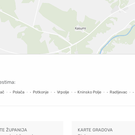
estima:
bač
Polača
Potkonje
Vrpolje
Kninsko Polje
Radljevac
TE ŽUPANIJA
KARTE GRADOVA