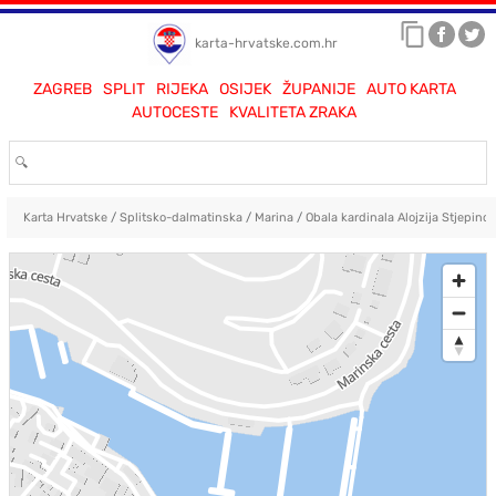
karta-hrvatske.com.hr
ZAGREB
SPLIT
RIJEKA
OSIJEK
ŽUPANIJE
AUTO KARTA
AUTOCESTE
KVALITETA ZRAKA
Karta Hrvatske
/
Splitsko-dalmatinska
/
Marina
/
Obala kardinala Alojzija Stjepinca