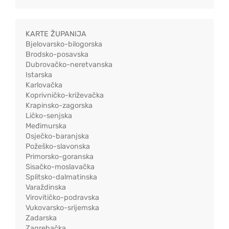
KARTE ŽUPANIJA
Bjelovarsko-bilogorska
Brodsko-posavska
Dubrovačko-neretvanska
Istarska
Karlovačka
Koprivničko-križevačka
Krapinsko-zagorska
Ličko-senjska
Međimurska
Osječko-baranjska
Požeško-slavonska
Primorsko-goranska
Sisačko-moslavačka
Splitsko-dalmatinska
Varaždinska
Virovitičko-podravska
Vukovarsko-srijemska
Zadarska
Zagrebačka