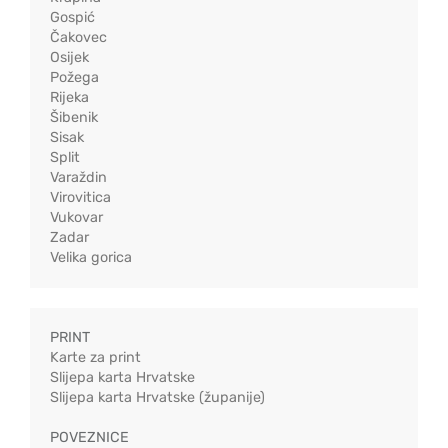
Gospić
Čakovec
Osijek
Požega
Rijeka
Šibenik
Sisak
Split
Varaždin
Virovitica
Vukovar
Zadar
Velika gorica
PRINT
Karte za print
Slijepa karta Hrvatske
Slijepa karta Hrvatske (županije)
POVEZNICE