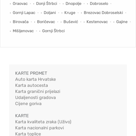
Oraovac
Donji Štrbci
Dnopolje
Dobroselo
Gornji Lapac
Doljani
Kruge
Brezovac Dobroselski
Birovača
Boričevac
Bušević
Kestenovac
Gajine
Mišljenovac
Gornji Štrbci
KARTE PROMET
Auto karta Hrvatske
Karta autocesta
Karta granični prijelazi
Udaljenosti gradova
Cijene goriva
KARTE
Karta kvaliteta zraka (Uživo)
Karta nacionalni parkovi
Karta toplice