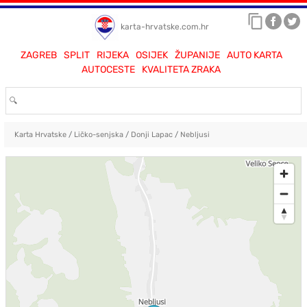
karta-hrvatske.com.hr
ZAGREB
SPLIT
RIJEKA
OSIJEK
ŽUPANIJE
AUTO KARTA
AUTOCESTE
KVALITETA ZRAKA
Karta Hrvatske
/
Ličko-senjska
/
Donji Lapac
/
Nebljusi