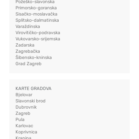
Požeško-slavonska
Primorsko-goranska
Sisačko-moslavačka
Splitsko-dalmatinska
Varaždinska
Virovitičko-podravska
Vukovarsko-srijemska
Zadarska
Zagrebačka
Šibensko-kninska
Grad Zagreb
KARTE GRADOVA
Bjelovar
Slavonski brod
Dubrovnik
Zagreb
Pula
Karlovac
Koprivnica
Krapina