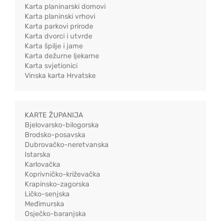
Karta planinarski domovi
Karta planinski vrhovi
Karta parkovi prirode
Karta dvorci i utvrde
Karta špilje i jame
Karta dežurne ljekarne
Karta svjetionici
Vinska karta Hrvatske
KARTE ŽUPANIJA
Bjelovarsko-bilogorska
Brodsko-posavska
Dubrovačko-neretvanska
Istarska
Karlovačka
Koprivničko-križevačka
Krapinsko-zagorska
Ličko-senjska
Međimurska
Osječko-baranjska