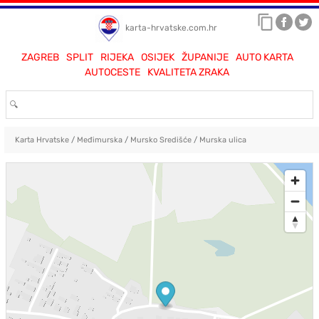
karta-hrvatske.com.hr
ZAGREB
SPLIT
RIJEKA
OSIJEK
ŽUPANIJE
AUTO KARTA
AUTOCESTE
KVALITETA ZRAKA
Karta Hrvatske
/
Međimurska
/
Mursko Središće
/
Murska ulica