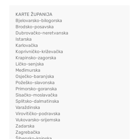
KARTE ŽUPANIJA
Bjelovarsko-bilogorska
Brodsko-posavska
Dubrovačko-neretvanska
Istarska
Karlovačka
Koprivničko-križevačka
Krapinsko-zagorska
Ličko-senjska
Međimurska
Osječko-baranjska
Požeško-slavonska
Primorsko-goranska
Sisačko-moslavačka
Splitsko-dalmatinska
Varaždinska
Virovitičko-podravska
Vukovarsko-srijemska
Zadarska
Zagrebačka
Šibensko-kninska