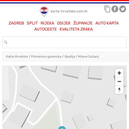
karta-hrvatske.com.hr
ZAGREB
SPLIT
RIJEKA
OSIJEK
ŽUPANIJE
AUTO KARTA
AUTOCESTE
KVALITETA ZRAKA
Karta Hrvatske
/
Primorsko-goranska
/
Opatija
/
Mileve Sušanj