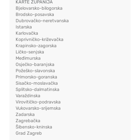
KARTE ŽUPANIJA
Bjelovarsko-bilogorska
Brodsko-posavska
Dubrovačko-neretvanska
Istarska
Karlovačka
Koprivničko-križevačka
Krapinsko-zagorska
Ličko-senjska
Međimurska
Osječko-baranjska
Požeško-slavonska
Primorsko-goranska
Sisačko-moslavačka
Splitsko-dalmatinska
Varaždinska
Virovitičko-podravska
Vukovarsko-srijemska
Zadarska
Zagrebačka
Šibensko-kninska
Grad Zagreb