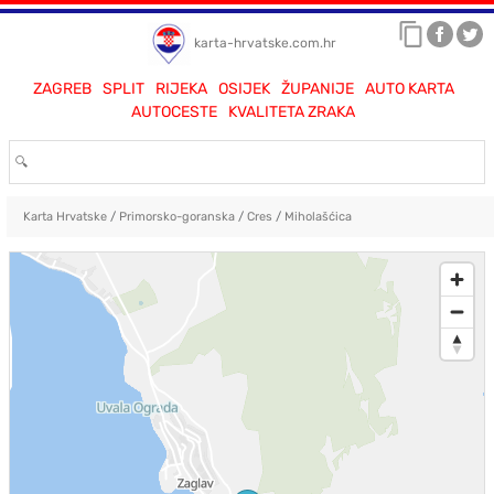
karta-hrvatske.com.hr
ZAGREB
SPLIT
RIJEKA
OSIJEK
ŽUPANIJE
AUTO KARTA
AUTOCESTE
KVALITETA ZRAKA
Karta Hrvatske
/
Primorsko-goranska
/
Cres
/
Miholašćica