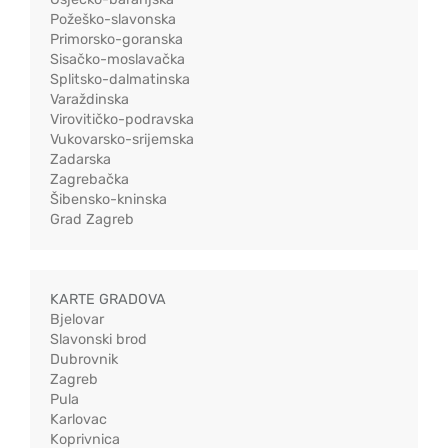
Požeško-slavonska
Primorsko-goranska
Sisačko-moslavačka
Splitsko-dalmatinska
Varaždinska
Virovitičko-podravska
Vukovarsko-srijemska
Zadarska
Zagrebačka
Šibensko-kninska
Grad Zagreb
KARTE GRADOVA
Bjelovar
Slavonski brod
Dubrovnik
Zagreb
Pula
Karlovac
Koprivnica