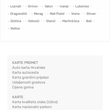
Loznati
Grmov
Valun
Ivanje
Lubenice
Dragozetići
Merag
Mali Podol
Vrana
Stivan
Zbičina
Vidovići
Stanić
Martinšćica
Beli
Vodice
KARTE PROMET
Auto karta Hrvatske
Karta autocesta
Karta granični prijelazi
Udaljenosti gradova
Cijene goriva
KARTE
Karta kvaliteta zraka (Uživo)
Karta nacionalni parkovi