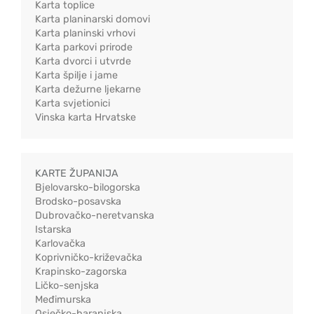
Karta toplice
Karta planinarski domovi
Karta planinski vrhovi
Karta parkovi prirode
Karta dvorci i utvrde
Karta špilje i jame
Karta dežurne ljekarne
Karta svjetionici
Vinska karta Hrvatske
KARTE ŽUPANIJA
Bjelovarsko-bilogorska
Brodsko-posavska
Dubrovačko-neretvanska
Istarska
Karlovačka
Koprivničko-križevačka
Krapinsko-zagorska
Ličko-senjska
Međimurska
Osječko-baranjska