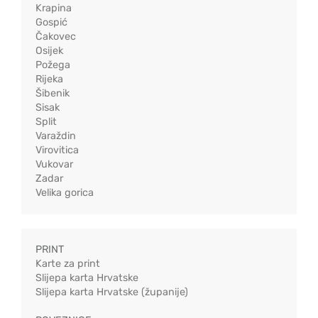
Krapina
Gospić
Čakovec
Osijek
Požega
Rijeka
Šibenik
Sisak
Split
Varaždin
Virovitica
Vukovar
Zadar
Velika gorica
PRINT
Karte za print
Slijepa karta Hrvatske
Slijepa karta Hrvatske (županije)