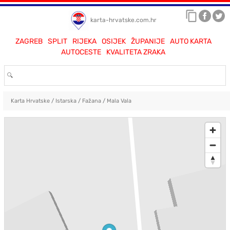
karta-hrvatske.com.hr
ZAGREB
SPLIT
RIJEKA
OSIJEK
ŽUPANIJE
AUTO KARTA
AUTOCESTE
KVALITETA ZRAKA
Karta Hrvatske
/
Istarska
/
Fažana
/
Mala Vala