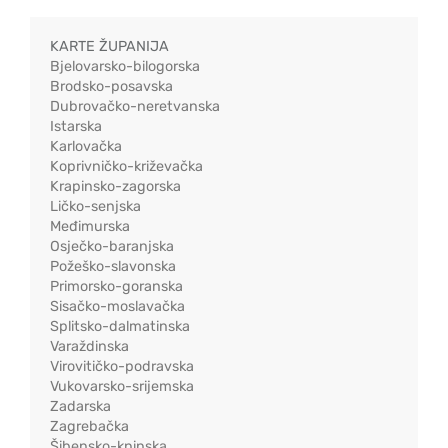
KARTE ŽUPANIJA
Bjelovarsko-bilogorska
Brodsko-posavska
Dubrovačko-neretvanska
Istarska
Karlovačka
Koprivničko-križevačka
Krapinsko-zagorska
Ličko-senjska
Međimurska
Osječko-baranjska
Požeško-slavonska
Primorsko-goranska
Sisačko-moslavačka
Splitsko-dalmatinska
Varaždinska
Virovitičko-podravska
Vukovarsko-srijemska
Zadarska
Zagrebačka
Šibensko-kninska