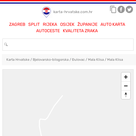
karta-hrvatske.com.hr
ZAGREB
SPLIT
RIJEKA
OSIJEK
ŽUPANIJE
AUTO KARTA
AUTOCESTE
KVALITETA ZRAKA
Karta Hrvatske
/
Bjelovarsko-bilogorska
/
Đulovac
/
Mala Klisa
/
Mala Klisa