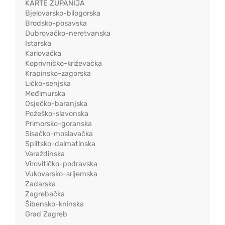
KARTE ŽUPANIJA
Bjelovarsko-bilogorska
Brodsko-posavska
Dubrovačko-neretvanska
Istarska
Karlovačka
Koprivničko-križevačka
Krapinsko-zagorska
Ličko-senjska
Međimurska
Osječko-baranjska
Požeško-slavonska
Primorsko-goranska
Sisačko-moslavačka
Splitsko-dalmatinska
Varaždinska
Virovitičko-podravska
Vukovarsko-srijemska
Zadarska
Zagrebačka
Šibensko-kninska
Grad Zagreb