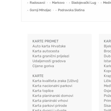
Radosavci
Markovo
Sladojevački Lug
Medi
Gornji Miholjac
Podravska Slatina
KARTE PROMET
KAR
Auto karta Hrvatske
Bjel
Karta autocesta
Bro
Karta granični prijelazi
Dub
Udaljenosti gradova
Ista
Cijene goriva
Karl
Kopr
KARTE
Kra
Karta kvaliteta zraka (Uživo)
Ličk
Karta nacionalni parkovi
Međ
Karta toplice
Osj
Karta planinarski domovi
Pož
Karta planinski vrhovi
Pri
Karta parkovi prirode
Sis
Karta dvorci i utvrde
Spli