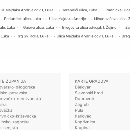
Ul. Majdaka Andrije odv. I, Luka
Herendići ulica, Luka
Radnička ulica
Pođunđek ulica, Luka
Ulica Majdaka Andrije
Mihanovićeva ulica, Ž
ale, Luka
Gajeva ulica, Luka
Bregovita ulica odvojak I, Žejinci
Za
, Luka
Trg Sv. Roka, Luka
Ulica Majdaka Andrije odv. I, Luka
Brego
TE ŽUPANIJA
KARTE GRADOVA
ovarsko-bilogorska
Bjelovar
dsko-posavska
Slavonski brod
rovačko-neretvanska
Dubrovnik
rska
Zagreb
ovačka
Pula
ivničko-križevačka
Karlovac
pinsko-zagorska
Koprivnica
o-senjska
Krapina