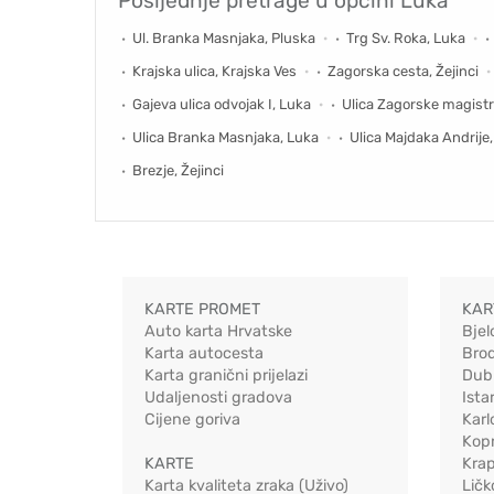
Posljednje pretrage u općini
Luka
Ul. Branka Masnjaka, Pluska
Trg Sv. Roka, Luka
Krajska ulica, Krajska Ves
Zagorska cesta, Žejinci
Gajeva ulica odvojak I, Luka
Ulica Zagorske magistr
Ulica Branka Masnjaka, Luka
Ulica Majdaka Andrije
Brezje, Žejinci
KARTE PROMET
KAR
Auto karta Hrvatske
Bjel
Karta autocesta
Bro
Karta granični prijelazi
Dub
Udaljenosti gradova
Ista
Cijene goriva
Karl
Kopr
KARTE
Kra
Karta kvaliteta zraka (Uživo)
Ličk